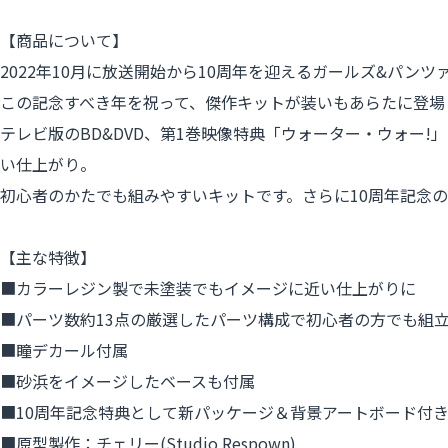
【商品について】
2022年10月に放送開始から10周年を迎えるガールズ&パンツ
この記念すべき年を祝って、傑作キットが装いもあらたに登場
テレビ版のBD&DVD、第1巻映像特典「ウォーター・ウォー
い仕上がり。
初心者のかたでも組みやすいキットです。さらに10周年記念
【主な特徴】
■カラーレジン製で未塗装でもイメージに近い仕上がりに
■パーツ数約13点の厳選したパーツ構成で初心者の方でも組
■瞳デカール付属
■砂浜をイメージしたベースも付属
■10周年記念特典として新パッケージ＆背景アートボード付
■原型製作：チェリー(Studio Respown)