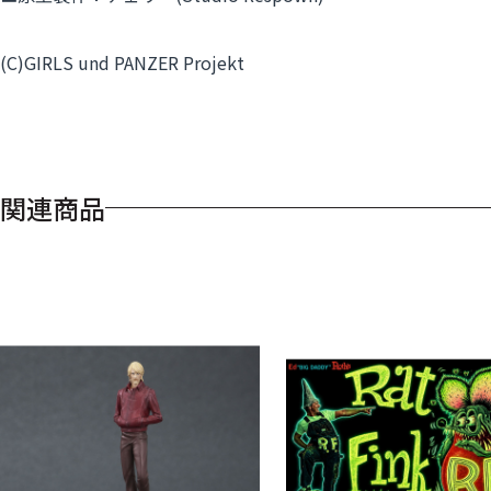
(C)GIRLS und PANZER Projekt
関連商品