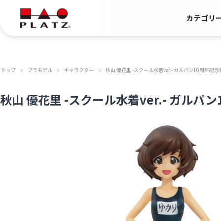
カテゴリ
トップ
プラモデル
キャラクター
秋山 優花里 -スクール水着ver.- ガルパン10周年記
＞
＞
＞
秋山 優花里 -スクール水着ver.- ガルパ