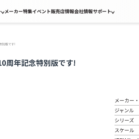
ー
メーカー
特集
イベント
販売店情報
会社情報
サポート
念特別版です!
ン10周年記念特別版です!
メーカー
ジャンル
シリーズ
スケール