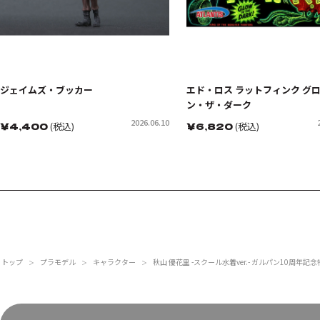
ジェイムズ・ブッカー
エド・ロス ラットフィンク グ
ン・ザ・ダーク
2026.06.10
￥
4,400
(税込)
￥
6,820
(税込)
トップ
プラモデル
キャラクター
秋山 優花里 -スクール水着ver.- ガルパン10周年記
＞
＞
＞