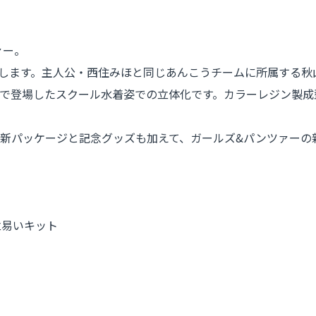
ァー。
します。主人公・西住みほと同じあんこうチームに所属する秋山
!」で登場したスクール水着姿での立体化です。カラーレジン製
の新パッケージと記念グッズも加えて、ガールズ&パンツァーの
立易いキット
き