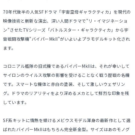
70年代後半の人気SFドラマ「宇宙空母ギャラクティカ」を現代の
映像技術と斬新な演出、深い人間ドラマで"リ・イマジネーショ
ン"させたTVシリーズ「バトルスター・ギャラクティカ」から宇
宙戦闘攻撃機"バイパーMkII"がいよいよプラモデルキット化され
ます。
コロニアル艦隊の旧式機であるバイパーMkIIは、それが幸いして
サイロンのウイルス攻撃の影響を受けることなく戦う歴戦の名機
です。スマートな機体と赤白の塗装、そして激しいウェザリン
グ。ドラマのリアリティをより深めるメカとして鮮烈な印象を残
しています。
SF系キットに情熱を傾けるメビウスモデル渾身の最新作として選
ばれたバイパーMkIIはもちろん完全新金型。サイズはあのモノグ