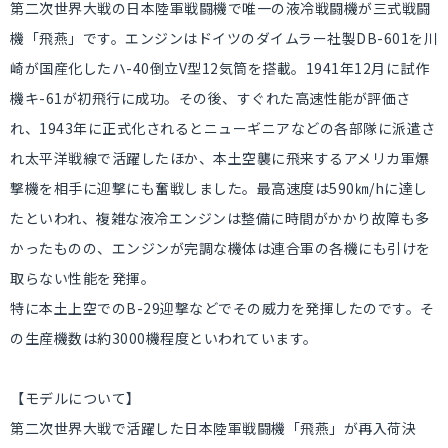
第二次世界大戦の日本陸軍戦闘機で唯一の液冷戦闘機が三式戦闘
機「飛燕」です。エンジンはドイツのダイムラー社製DB-601を川
崎が国産化したハ-40倒立V型12気筒を搭載。1941年12月に試作
機キ-61が初飛行に成功。その後、すぐれた高速性能が評価さ
れ、1943年に正式化されるとニューギニアなどの各部隊に派遣さ
れ太平洋戦線で活躍したほか、本土空襲に飛来するアメリカ軍爆
撃機を相手に迎撃にも奮戦しました。最高速度は590㎞/hに達し
たといわれ、複雑な液冷エンジンは整備に時間がかかり故障も多
かったものの、エンジンが完調な機体は連合軍の各機にも引けを
取らない性能を発揮。
特に本土上空でのB-29迎撃などでその威力を発揮したのです。そ
の生産機数は約3000機程度といわれています。
【モデルについて】
第二次世界大戦で活躍した日本陸軍戦闘機「飛燕」が再入荷決