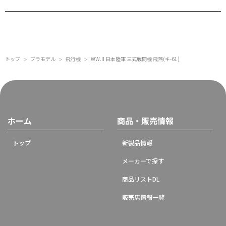
トップ
プラモデル
飛行機
WW.II 日本陸軍 三式戦闘機 飛燕(キ-61)
＞
＞
＞
ホーム
商品・販売情報
トップ
新製品情報
メーカーで探す
商品リストDL
販売店情報一覧