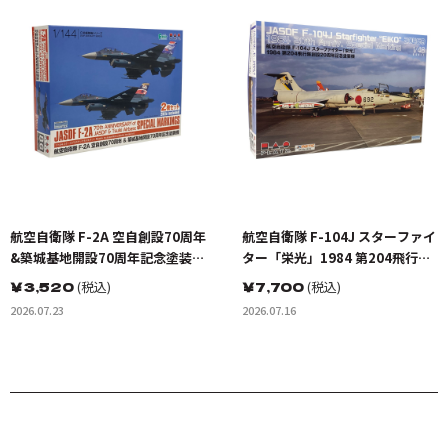
航空自衛隊 F-2A 空自創設70周年
航空自衛隊 F-104J スターファイ
&築城基地開設70周年記念塗装機
ター「栄光」1984 第204飛行隊
2機セット
創設20周年記念塗装機
￥
3,520
(税込)
￥
7,700
(税込)
2026.07.23
2026.07.16