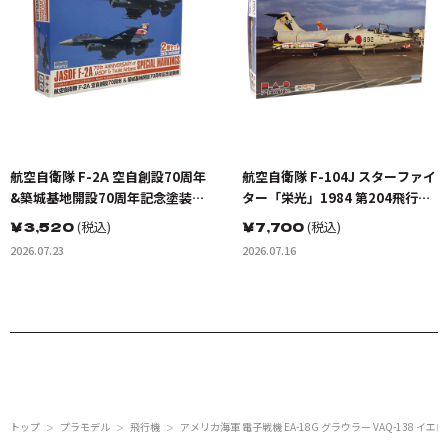
航空自衛隊 F-2A 空自創設70周年
航空自衛隊 F-104J スターファイ
&築城基地開設70周年記念塗装機
ター「栄光」1984 第204飛行隊
2機セット
創設20周年記念塗装機
￥
3,520
(税込)
￥
7,700
(税込)
2026.07.23
2026.07.16
トップ
プラモデル
飛行機
アメリカ海軍 電子戦機 EA-18G グラウラー VAQ-138 イ
＞
＞
＞