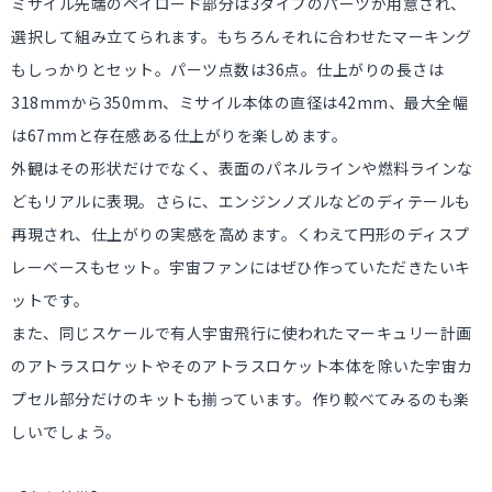
ミサイル先端のペイロード部分は3タイプのパーツが用意され、
選択して組み立てられます。もちろんそれに合わせたマーキング
もしっかりとセット。パーツ点数は36点。仕上がりの長さは
318mmから350mm、ミサイル本体の直径は42mm、最大全幅
は67mmと存在感ある仕上がりを楽しめます。
外観はその形状だけでなく、表面のパネルラインや燃料ラインな
どもリアルに表現。さらに、エンジンノズルなどのディテールも
再現され、仕上がりの実感を高めます。くわえて円形のディスプ
レーベースもセット。宇宙ファンにはぜひ作っていただきたいキ
ットです。
また、同じスケールで有人宇宙飛行に使われたマーキュリー計画
のアトラスロケットやそのアトラスロケット本体を除いた宇宙カ
プセル部分だけのキットも揃っています。作り較べてみるのも楽
しいでしょう。