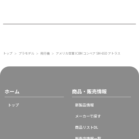
トップ
プラモデル
飛行機
アメリカ空軍 ICBM コンベア SM-65D アトラス
＞
＞
＞
ホーム
商品・販売情報
トップ
新製品情報
メーカーで探す
商品リストDL
販売店情報一覧