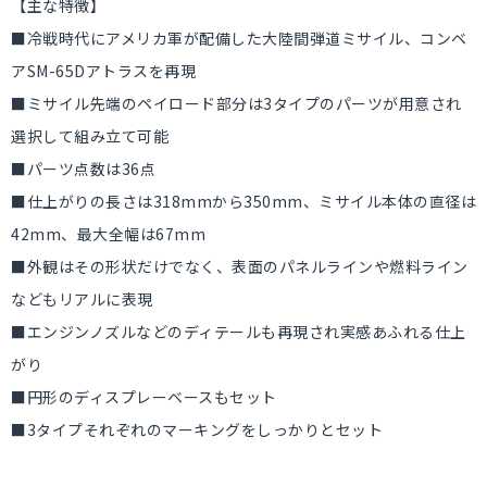
【主な特徴】
■冷戦時代にアメリカ軍が配備した大陸間弾道ミサイル、コンベ
アSM-65Dアトラスを再現
■ミサイル先端のペイロード部分は3タイプのパーツが用意され
選択して組み立て可能
■パーツ点数は36点
■仕上がりの長さは318mmから350mm、ミサイル本体の直径は
42mm、最大全幅は67mm
■外観はその形状だけでなく、表面のパネルラインや燃料ライン
などもリアルに表現
■エンジンノズルなどのディテールも再現され実感あふれる仕上
がり
■円形のディスプレーベースもセット
■3タイプそれぞれのマーキングをしっかりとセット