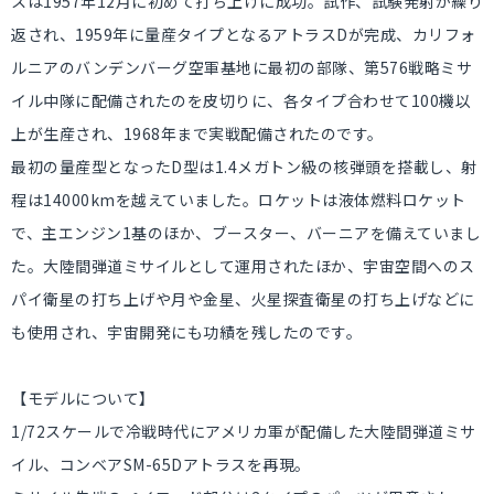
スは1957年12月に初めて打ち上げに成功。試作、試験発射が繰り
返され、1959年に量産タイプとなるアトラスDが完成、カリフォ
ルニアのバンデンバーグ空軍基地に最初の部隊、第576戦略ミサ
イル中隊に配備されたのを皮切りに、各タイプ合わせて100機以
上が生産され、1968年まで実戦配備されたのです。
最初の量産型となったD型は1.4メガトン級の核弾頭を搭載し、射
程は14000kmを越えていました。ロケットは液体燃料ロケット
で、主エンジン1基のほか、ブースター、バーニアを備えていまし
た。大陸間弾道ミサイルとして運用されたほか、宇宙空間へのス
パイ衛星の打ち上げや月や金星、火星探査衛星の打ち上げなどに
も使用され、宇宙開発にも功績を残したのです。
【モデルについて】
1/72スケールで冷戦時代にアメリカ軍が配備した大陸間弾道ミサ
イル、コンベアSM-65Dアトラスを再現。