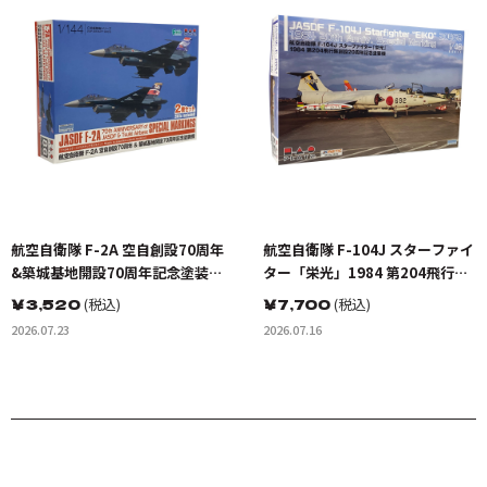
航空自衛隊 F-2A 空自創設70周年
航空自衛隊 F-104J スターファイ
&築城基地開設70周年記念塗装機
ター「栄光」1984 第204飛行隊
2機セット
創設20周年記念塗装機
￥
3,520
(税込)
￥
7,700
(税込)
2026.07.23
2026.07.16