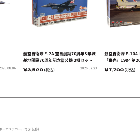
航空自衛隊 F-2A 空自創設70周年&築城
航空自衛隊 F-10
基地開設70周年記念塗装機 2機セット
「栄光」1984 第
記念塗装機
2026.08.04
2026.07.23
￥
3,520
(税込)
￥
7,700
(税込)
 ボーナスデカール付き(仮称)