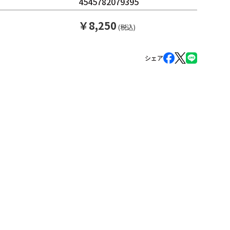
4545782079395
￥
8,250
(税込)
シェア