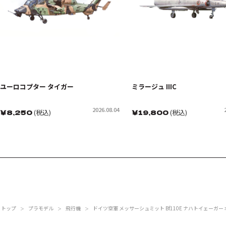
ユーロコプター タイガー
ミラージュ IIIC
2026.08.04
￥
8,250
(税込)
￥
19,800
(税込)
トップ
プラモデル
飛行機
ドイツ空軍 メッサーシュミット Bf110E ナハトイェーガー
＞
＞
＞