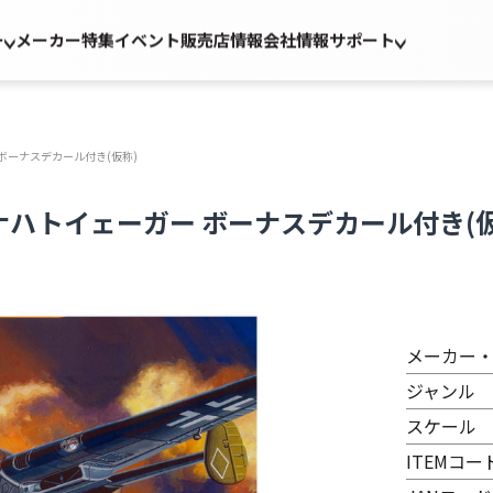
ー
メーカー
特集
イベント
販売店情報
会社情報
サポート
 ボーナスデカール付き(仮称)
E ナハトイェーガー ボーナスデカール付き(
メーカー
ジャンル
スケール
ITEMコー