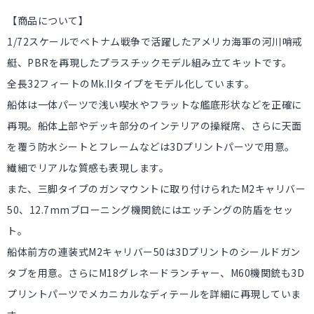
【商品について】
1/72スケールでベトナム戦争で活躍したアメリカ海軍の河川哨戒
艇、PBRを再現したプラスチックモデル組み立てキットです。
全長32フィートのMk.IIタイプをモデル化しています。
船体は一体パーツで浅い喫水やフラットな艦底形状などを正確に
再現。船体上部やデッキ部分のインテリアの操縦席、さらに天面
を覆う防水シートとフレームなどは3Dプリントパーツで用意。
繊細でリアルな質感も表現します。
また、三脚タイプのガンマウントに取り付けられたM2キャリバー
50、12.7mmブローニング機関銃にはエッチングの防盾をセッ
ト。
船体前方の連装式M2キャリバー50は3Dプリントのシールドガン
タブを用意。さらにM18グレネードランチャー、M60機関銃も3D
プリントパーツでメカニカルなディテールを詳細に再現していま