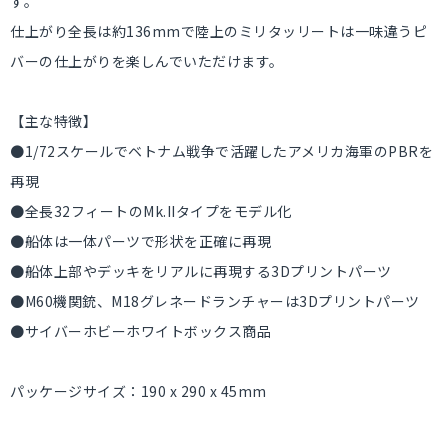
す。
仕上がり全長は約136mmで陸上のミリタッリートは一味違うピ
バーの仕上がりを楽しんでいただけます。
【主な特徴】
●1/72スケールでベトナム戦争で活躍したアメリカ海軍のPBRを
再現
●全長32フィートのMk.IIタイプをモデル化
●船体は一体パーツで形状を正確に再現
●船体上部やデッキをリアルに再現する3Dプリントパーツ
●M60機関銃、M18グレネードランチャーは3Dプリントパーツ
●サイバーホビーホワイトボックス商品
パッケージサイズ：190 x 290 x 45mm