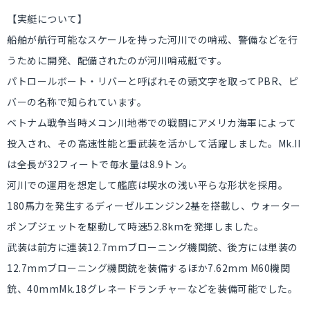
【実艇について】
船舶が航行可能なスケールを持った河川での哨戒、警備などを行
うために開発、配備されたのが河川哨戒艇です。
パトロールボート・リバーと呼ばれその頭文字を取ってPBR、ピ
バーの名称で知られています。
ベトナム戦争当時メコン川地帯での戦闘にアメリカ海軍によって
投入され、その高速性能と重武装を活かして活躍しました。Mk.II
は全長が32フィートで毎水量は8.9トン。
河川での運用を想定して艦底は喫水の浅い平らな形状を採用。
180馬力を発生するディーゼルエンジン2基を搭載し、ウォーター
ポンプジェットを駆動して時速52.8kmを発揮しました。
武装は前方に連装12.7mmブローニング機関銃、後方には単装の
12.7mmブローニング機関銃を装備するほか7.62mm M60機関
銃、40mmMk.18グレネードランチャーなどを装備可能でした。