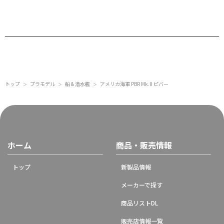
トップ
プラモデル
船 & 潜水艦
アメリカ海軍 PBR Mk.II ピバー
＞
＞
＞
ホーム
商品・販売情報
トップ
新製品情報
メーカーで探す
商品リストDL
販売店情報一覧