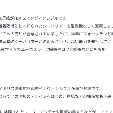
母艦がH.M.S.インヴィンシブルです。
離着陸機として知られたシーハリアーを艦載機として運用しま
ストラリアへの売却が合意されていましたが、同年にフォークラン
、艦載機のシーハリアーとの組み合わせが高い能力を発揮して注
に退役するまでユーゴスラビア紛争やコソボ紛争などにも参加。
たイギリス海軍航空母艦インヴィンシブルが再び登場です。
ブルならではの甲板のデザインをはじめ、艦橋などの構造物も正
に装備されたレーダーアンテナや甲板の手すりなどがエッチン