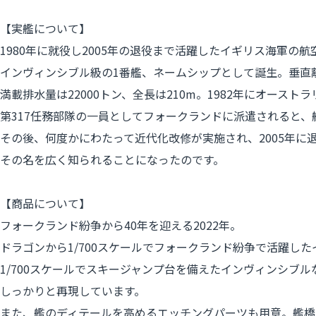
【実艦について】
1980年に就役し2005年の退役まで活躍したイギリス海軍の航空
インヴィンシブル級の1番艦、ネームシップとして誕生。垂直
満載排水量は22000トン、全長は210m。1982年にオー
第317任務部隊の一員としてフォークランドに派遣されると
その後、何度かにわたって近代化改修が実施され、2005年
その名を広く知られることになったのです。
【商品について】
フォークランド紛争から40年を迎える2022年。
ドラゴンから1/700スケールでフォークランド紛争で活躍し
1/700スケールでスキージャンプ台を備えたインヴィンシ
しっかりと再現しています。
また、艦のディテールを高めるエッチングパーツも用意。艦橋