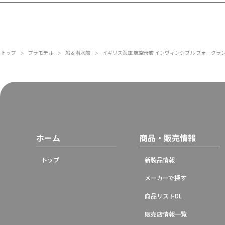
トップ
プラモデル
船 & 潜水艦
イギリス海軍 航空母艦 インヴィンシブル フォークラ
＞
＞
＞
ホーム
商品・販売情報
トップ
新製品情報
メーカーで探す
商品リストDL
販売店情報一覧