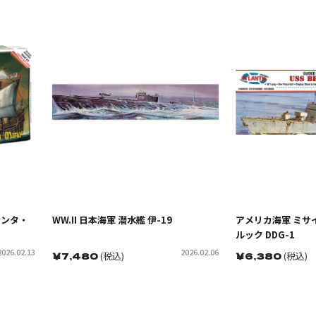
サンタ・
WW.II 日本海軍 潜水艦 伊-19
アメリカ海軍 ミサ
ルック DDG-1
2026.02.13
2026.02.06
￥
7,480
(税込)
￥
6,380
(税込)