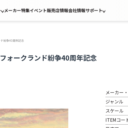
ー
メーカー
特集
イベント
販売店情報
会社情報
サポート
ンド紛争40周年記念
 フォークランド紛争40周年記念
メーカー
ジャンル
スケール
ITEMコー