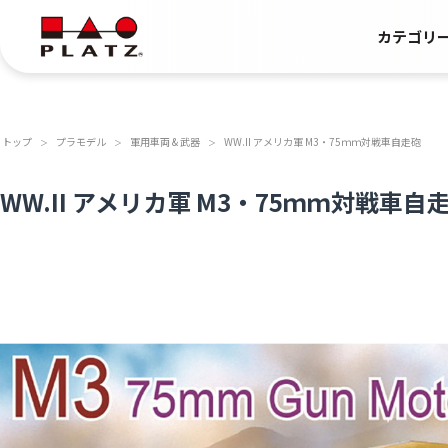
カテゴリ
トップ
プラモデル
軍用車両 & 武器
WW.II アメリカ軍 M3・75ｍｍ対戦車自走砲
＞
＞
＞
WW.II アメリカ軍 M3・75ｍｍ対戦車自