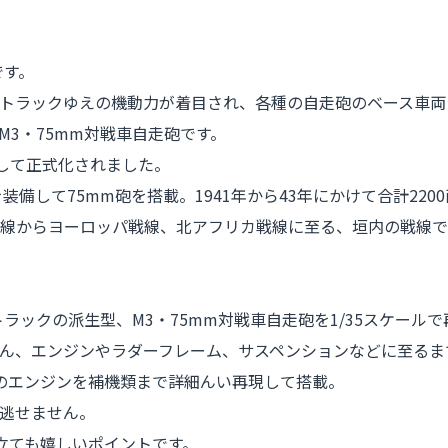
です。
トラックゆえの機動力が着目され、各種の自走砲のベース車両
M3・75mm対戦車自走砲です。
として正式化されました。
を装備して75mm砲を搭載。1941年から43年にかけて合計22
線からヨーロッパ戦線、北アフリカ戦線に至る、垣内の戦線で
ラックの派生型、M3・75mm対戦車自走砲を1/35スケール
ろん、エンジンやラダーフレーム、サスペンションなどに至る
のエンジンを補機類まで詳細んい再現して搭載。
逃せません。
立ても嬉しいポイントです。