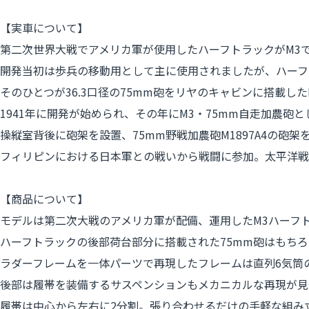
【実車について】
第二次世界大戦でアメリカ軍が使用したハーフトラックがM3
開発当初は歩兵の移動用として主に使用されましたが、ハーフ
そのひとつが36.3口径の75mm砲をリヤのキャビンに搭載した
1941年に開発が始められ、その年にM3・75mm自走加農砲
操縦室背後に砲架を設置、75mm野戦加農砲M1897A4の砲架
フィリピンにおける日本軍との戦いから戦闘に参加。太平洋戦
【商品について】
モデルは第二次大戦のアメリカ軍が配備、運用したM3ハーフト
ハーフトラックの後部荷台部分に搭載された75mm砲はもち
ラダーフレームを一体パーツで再現したフレームは直列6気筒
後部は履帯を装備するサスペンションもメカニカルな再現が見
履帯は中心から左右に2分割。張り合わせるだけの手軽な組み