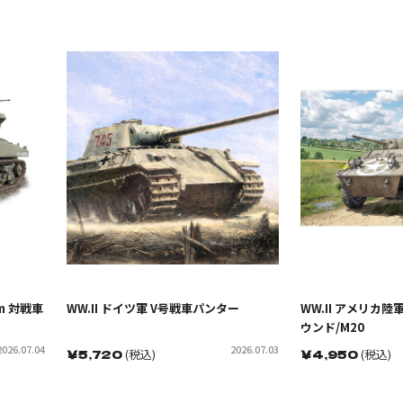
mm 対戦車
WW.II ドイツ軍 V号戦車パンター
WW.II アメリカ陸
ウンド/M20
2026.07.04
2026.07.03
￥
5,720
(税込)
￥
4,950
(税込)