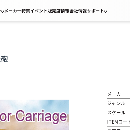
ー
メーカー
特集
イベント
販売店情報
会社情報
サポート
走砲
メーカー
ジャンル
スケール
ITEMコー