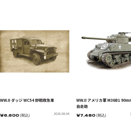
WW.II ダッジ WC54 野戦救急車
WW.II アメリカ軍 M36B1 90
自走砲
2026.08.04
￥
6,600
(税込)
￥
7,480
(税込)