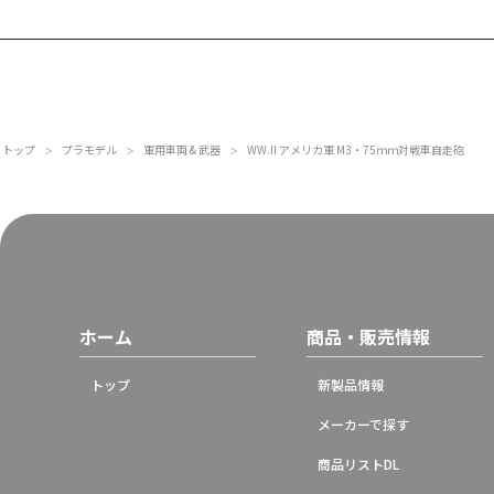
トップ
プラモデル
軍用車両 & 武器
WW.II アメリカ軍 M3・75ｍｍ対戦車自走砲
＞
＞
＞
ホーム
商品・販売情報
トップ
新製品情報
メーカーで探す
商品リストDL