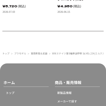
￥
5,720
(税込)
￥
4,950
(税込)
2026.07.03
2026.06.15
トップ
プラモデル
軍用車両 & 武器
WW.II ドイツ軍 8輪重装甲車 Sd.Kfz.23
＞
＞
＞
ホーム
商品・販売情報
トップ
新製品情報
メーカーで探す