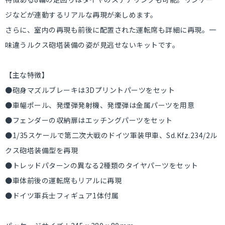
ジなどが連動するリアルな再現が楽しめます。
さらに、室内の再現も前後に配置された運転席も詳細に再現。一
味違うルクス砲塔装備の姿が見逃せないキットです。
【主な特徴】
●砲身マズルブレーキは3Dプリントパーツをセット
●車幅ポール、発煙弾発射機、発煙弾は金属パーツを用意
●フェンダーの収納扉はエッチングパーツをセット
●1/35スケールで第二次大戦のドイツ軍装甲車、Sd.Kfz.234/2ル
クス砲塔装備型を再現
●トレッドパターンの異なる2種類のタイヤパーツをセット
●車体前後の運転席もリアルに再現
●ドイツ軍兵士フィギュア1体付属