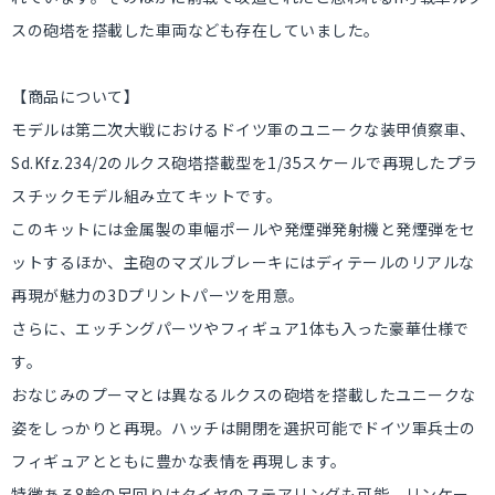
スの砲塔を搭載した車両なども存在していました。
【商品について】
モデルは第二次大戦におけるドイツ軍のユニークな装甲偵察車、
Sd.Kfz.234/2のルクス砲塔搭載型を1/35スケールで再現したプラ
スチックモデル組み立てキットです。
このキットには金属製の車幅ポールや発煙弾発射機と発煙弾をセ
ットするほか、主砲のマズルブレーキにはディテールのリアルな
再現が魅力の3Dプリントパーツを用意。
さらに、エッチングパーツやフィギュア1体も入った豪華仕様で
す。
おなじみのプーマとは異なるルクスの砲塔を搭載したユニークな
姿をしっかりと再現。ハッチは開閉を選択可能でドイツ軍兵士の
フィギュアとともに豊かな表情を再現します。
特徴ある8輪の足回りはタイヤのステアリングも可能。リンケー