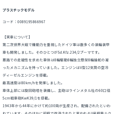
プラスチックモデル
コード：0089195866967
【実車について】
第二次世界大戦で機動力を重視したドイツ軍は数多くの装輪装甲
車も開発しました。そのひとつがSd.Kfz.234/2プーマです。
悪路での走破性を求めた車体は8輪駆動8輪独立懸架8輪操舵の凝
ったメカニズムを持っていました。エンジンはV型12気筒の空冷
ディーゼルエンジンを搭載。
最高速度は80km/hを発揮しました。
車体上部には旋回砲塔を装備し、主砲はラインメタル社の60口径
5cm戦車砲KwK39/1を搭載。
1943年から44年にかけて約100両が生産され、配備されたといわ
れています。そのほかに前戦で改造されたと思われるII号戦車ルク