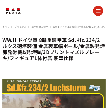
トップ
プラモデル
軍用車両 & 武器
WW.II ドイツ軍 8輪重装甲車 Sd.Kfz.23
＞
＞
＞
WW.II ドイツ軍 8輪重装甲車 Sd.Kfz.234/2
ルクス砲塔装備 金属製車幅ポール/金属製発煙
弾発射機&発煙弾/3Dプリントマズルブレー
キ/フィギュア1体付属 豪華仕様