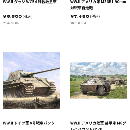
WW.II ダッジ WC54 野戦救急車
WW.II アメリカ軍 M36B1 90mm
対戦車自走砲
￥
6,600
(税込)
￥
7,480
(税込)
2026.08.04
2026.07.04
WW.II ドイツ軍 V号戦車パンター
WW.II アメリカ陸軍 装甲車 M8グ
レイハウンド/M20