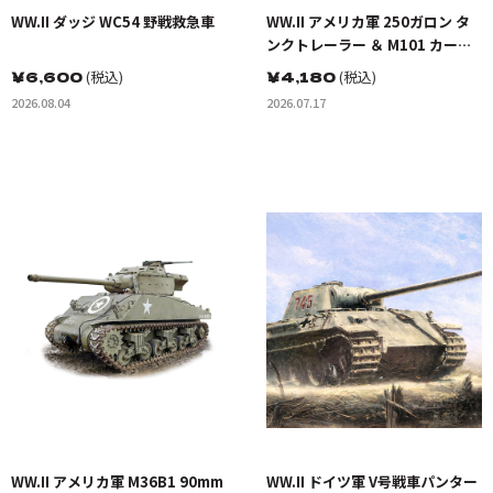
WW.II ダッジ WC54 野戦救急車
WW.II アメリカ軍 250ガロン タ
ンクトレーラー ＆ M101 カーゴ
トレーラー
￥
6,600
(税込)
￥
4,180
(税込)
2026.08.04
2026.07.17
WW.II アメリカ軍 M36B1 90mm
WW.II ドイツ軍 V号戦車パンター