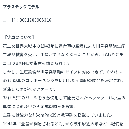
プラスチックモデル
コード：8001283965316
【実車について】
第二次世界大戦中の1943年に連合軍の空爆によりIII号突撃砲生産
工場が被害を受け、生産ができなくなったことから、代わりにチ
ェコのBMM社が生産を命じられます。
しかし、生産設備がIII号突撃砲のサイズに対応できず、かわりに
38(t)戦車のコンポーネンツを使用した突撃砲の開発を決定され、
誕生したのがヘッツァーです。
38(t)戦車のパーツを多数使用して開発されたヘッツァーは小型の
車体に傾斜装甲の固定式戦闘室を設置。
主砲には強力な7.5cmPak39対戦車砲を搭載していました。
1944年に量産が開始されると7月から戦車駆逐大隊などへ配備を