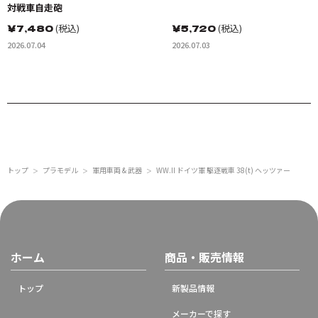
対戦車自走砲
￥
7,480
(税込)
￥
5,720
(税込)
2026.07.04
2026.07.03
トップ
プラモデル
軍用車両 & 武器
WW.II ドイツ軍 駆逐戦車 38(t) ヘッツァー
＞
＞
＞
ホーム
商品・販売情報
トップ
新製品情報
メーカーで探す