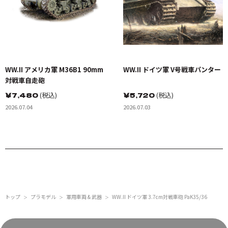
WW.II アメリカ軍 M36B1 90mm
WW.II ドイツ軍 V号戦車パンター
対戦車自走砲
￥
7,480
(税込)
￥
5,720
(税込)
2026.07.04
2026.07.03
トップ
プラモデル
軍用車両 & 武器
WW.II ドイツ軍 3.7cm対戦車砲 PaK35/36
＞
＞
＞