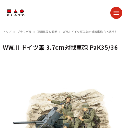
トップ
プラモデル
軍用車両 & 武器
WW.II ドイツ軍 3.7cm対戦車砲 PaK35/36
＞
＞
＞
WW.II ドイツ軍 3.7cm対戦車砲 PaK35/36