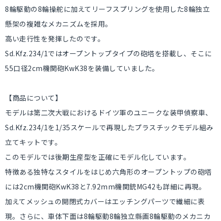
8輪駆動の8輪操舵に加えてリーフスプリングを使用した8輪独立
懸架の複雑なメカニズムを採用。
高い走行性を発揮したのです。
Sd.Kfz.234/1ではオープントップタイプの砲塔を搭載し、そこに
55口径2cm機関砲KwK38を装備していました。
【商品について】
モデルは第二次大戦におけるドイツ軍のユニークな装甲偵察車、
Sd.Kfz.234/1を1/35スケールで再現したプラスチックモデル組み
立てキットです。
このモデルでは後期生産型を正確にモデル化しています。
特徴ある独特なスタイルをはじめ六角形のオープントップの砲塔
には2cm機関砲KwK38と7.92mm機関銃MG42も詳細に再現。
加えてメッシュの開閉式カバーはエッチングパーツで繊細に表
現。さらに、車体下面は8輪駆動8輪独立縣画8輪駆動のメカニカ