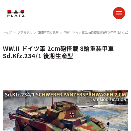
トップ
プラモデル
軍用車両 & 武器
WW.II ドイツ軍 2cm砲搭載 8輪重装甲車 Sd.Kfz.2
＞
＞
＞
WW.II ドイツ軍 2cm砲搭載 8輪重装甲車
Sd.Kfz.234/1 後期生産型