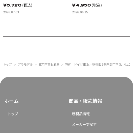
￥
5,720
(税込)
￥
4,950
(税込)
2026.07.03
2026.06.15
トップ
プラモデル
軍用車両 & 武器
WW.II ドイツ軍 2cm砲搭載 8輪重装甲車 Sd.Kfz.2
＞
＞
＞
ホーム
商品・販売情報
トップ
新製品情報
メーカーで探す