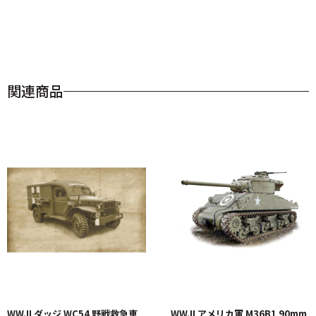
関連商品
WW.II ダッジ WC54 野戦救急車
WW.II アメリカ軍 M36B1 90mm