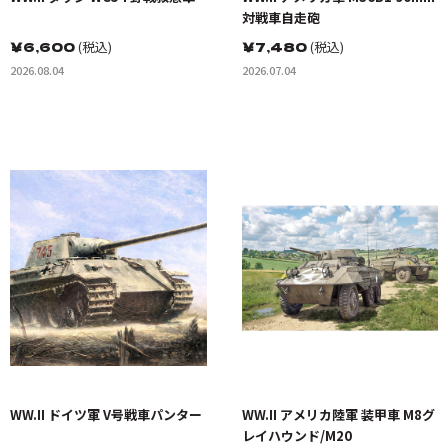
対戦車自走砲
￥
6,600
(税込)
￥
7,480
(税込)
2026.08.04
2026.07.04
WW.II ドイツ軍 V号戦車パンター
WW.II アメリカ陸軍 装甲車 M8グ
レイハウンド/M20