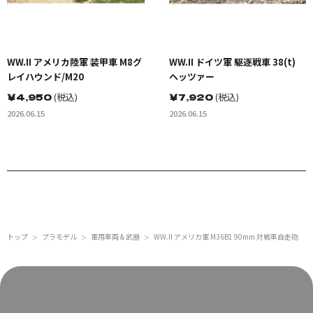
WW.II アメリカ陸軍 装甲車 M8グ
WW.II ドイツ軍 駆逐戦車 38(t)
レイハウンド/M20
ヘッツァー
￥
4,950
(税込)
￥
7,920
(税込)
2026.06.15
2026.06.15
トップ
プラモデル
軍用車両 & 武器
WW.II アメリカ軍 M36B1 90mm 対戦車自走砲
＞
＞
＞