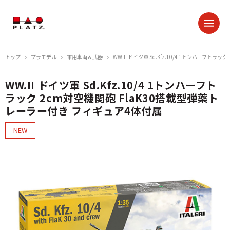
トップ
プラモデル
軍用車両 & 武器
WW.II ドイツ軍 Sd.Kfz.10/4 1トンハーフト
＞
＞
＞
WW.II ドイツ軍 Sd.Kfz.10/4 1トンハーフト
ラック 2cm対空機関砲 FlaK30搭載型弾薬ト
レーラー付き フィギュア4体付属
NEW