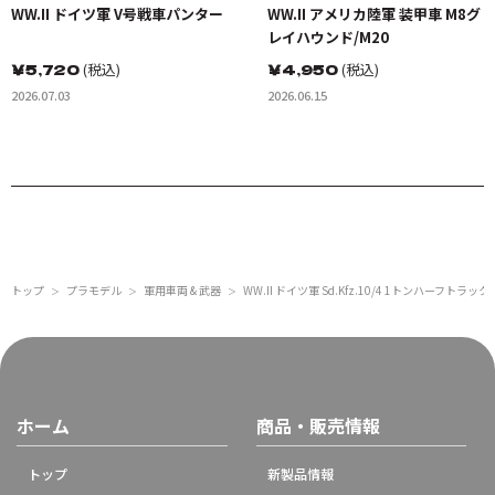
WW.II ドイツ軍 V号戦車パンター
WW.II アメリカ陸軍 装甲車 M8グ
レイハウンド/M20
￥
5,720
(税込)
￥
4,950
(税込)
2026.07.03
2026.06.15
トップ
プラモデル
軍用車両 & 武器
WW.II ドイツ軍 Sd.Kfz.10/4 1トンハーフト
＞
＞
＞
ホーム
商品・販売情報
トップ
新製品情報