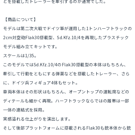
どを搭載したトレーラーを牽引するのが通常でした。
【商品について】
モデルは第二次大戦でドイツ軍が運用した1トンハーフトラックの
2cm対空砲Flak30搭載型、Sd.Kfz.10/4を再現したプラスチック
モデル組み立てキットです。
スケールは1/35。
このモデルではSd.Kfz.10/4のFlak30搭載型の本体はもちろん、
牽引して行動をともにする弾薬などを搭載したトレーラー、さら
に、ドイツ兵フィギュア4体もセット。
車両本体はその形状はもちろん、オープントップの運転席などの
ディテールも細かく再現。ハーフトラックならではの履帯は一部
一体の連結式を採用。
実感溢れる仕上がりを演出します。
そして後部プラットフォームに搭載されるFlak30も銃本体から銃