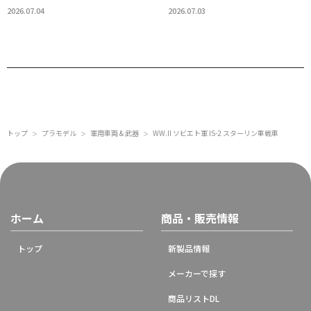
2026.07.04
2026.07.03
トップ
プラモデル
軍用車両 & 武器
WW.II ソビエト軍 IS-2 スターリン重戦車
＞
＞
＞
ホーム
商品・販売情報
トップ
新製品情報
メーカーで探す
商品リストDL