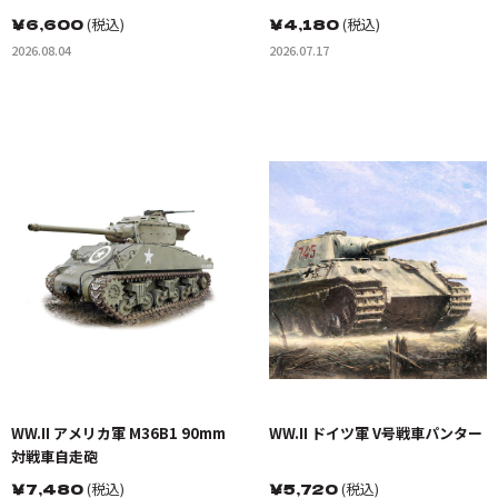
トレーラー
￥
6,600
(税込)
￥
4,180
(税込)
2026.08.04
2026.07.17
WW.II アメリカ軍 M36B1 90mm
WW.II ドイツ軍 V号戦車パンター
対戦車自走砲
￥
7,480
(税込)
￥
5,720
(税込)