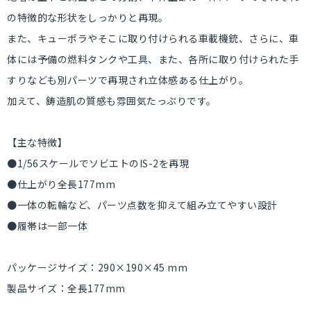
の特徴的な形状をしっかりと再現。
また、キューポラやそこに取り付けられる車載機銃、さらに、車
体には予備の燃料タンクや工具、また、各所に取り付けられた手
すりなども別パーツで再現され立体感ある仕上がり。
加えて、鋳造肌の質感も雰囲気たっぷりです。
【主な特徴】
●1/56スケールでソビエトのIS-2を再現
●仕上がり全長177mm
●一体の転輪など、パーツ点数を抑えて組み立てやすい設計
●履帯は一部一体
パッケージサイズ：290×190×45 mm
製品サイズ：全長177mm