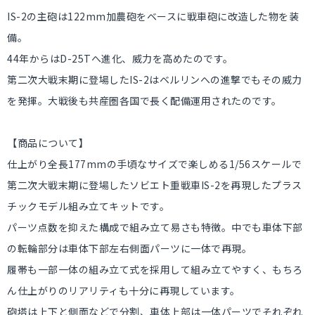
IS-2の主砲は122mm加農砲をベースに戦車砲に改造した物を装
備。
44年からはD-25Tへ進化、威力を高めたのです。
第二次大戦末期に登場したIS-2はベルリンへの進撃でもその威力
を発揮。大戦後も共産圏各国で長く配備運用されたのです。
【商品について】
仕上がり全長177mmの手頃なサイズで楽しめる1/56スケールで
第二次大戦末期に登場したソビエト重戦車IS-2を再現したプラス
チックモデル組み立てキットです。
パーツ点数を抑えた構成で組み立て易さも特徴。中でも車体下部
の転輪部分は車体下部左右側面パーツに一体で再現。
履帯も一部一体の組み立て式を採用して組み立てやすく、もちろ
ん仕上がりのリアリティも十分に再現しています。
砲塔は上下と側面などで分割、車体上部は一体パーツでそれぞれ