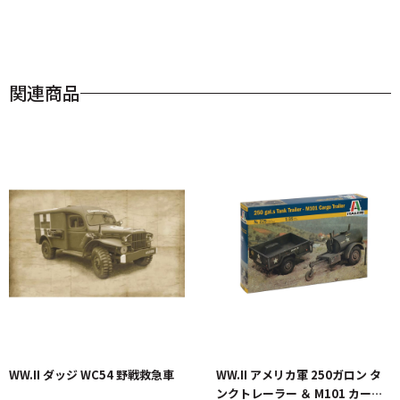
関連商品
WW.II ダッジ WC54 野戦救急車
WW.II アメリカ軍 250ガロン タ
ンクトレーラー ＆ M101 カーゴ