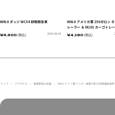
WW.II ダッジ WC54 野戦救急車
WW.II アメリカ軍 250ガロン 
レーラー ＆ M101 カーゴトレ
2026.08.04
￥
6,600
(税込)
￥
4,180
(税込)
トップ
プラモデル
軍用車両 & 武器
WW.II ドイツ軍 パンター戦車G型 対空用増加
＞
＞
＞