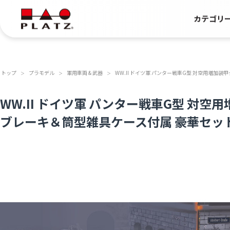
カテゴリ
トップ
プラモデル
軍用車両 & 武器
WW.II ドイツ軍 パンター戦車G型 対空用増加
＞
＞
＞
WW.II ドイツ軍 パンター戦車G型 対
ブレーキ＆筒型雑具ケース付属 豪華セッ