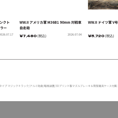
タンクト
WW.II アメリカ軍 M36B1 90mm 対戦車
WW.II ドイツ軍 
ーラー
自走砲
2026.07.17
2026.07.04
￥
7,480
(税込)
￥
5,720
(税込)
装甲タイプ マジックトラック/アルミ砲身/暗視装置/3Dプリント製マズルブレーキ＆筒型雑具ケース付属