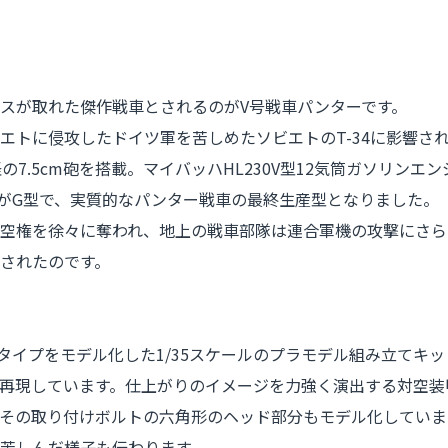
スが取れた傑作戦車とされるのがV号戦車パンターです。
エトに侵攻したドイツ軍を苦しめたソビエトのT-34に影響さ
7.5cm砲を搭載。マイバッハHL230V型12気筒ガソリンエ
のがG型で、実質的なパンター戦車の最終生産型となりました。
空権を徐々に奪われ、地上の戦車部隊は連合軍機の攻撃にさら
されたのです。
イプをモデル化した1/35スケールのプラモデル組み立てキッ
再現しています。仕上がりのイメージを力強く演出する対空装
、その取り付けボルトの六角形のヘッド部分もモデル化していま
苦しんだ様子も伝わります。