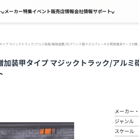
ー
メーカー
特集
イベント
販売店情報
会社情報
サポート
装甲タイプ マジックトラック/アルミ砲身/暗視装置/3Dプリント製マズルブレーキ＆筒型雑具ケース付属
空用増加装甲タイプ マジックトラック/アルミ
ト
メーカー
ジャンル
スケール