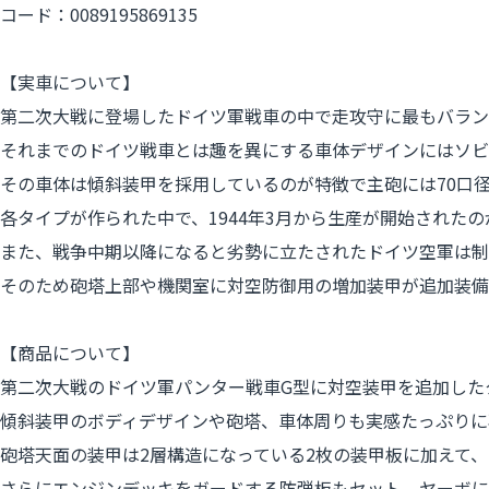
コード：0089195869135
【実車について】
第二次大戦に登場したドイツ軍戦車の中で走攻守に最もバラン
それまでのドイツ戦車とは趣を異にする車体デザインにはソビ
その車体は傾斜装甲を採用しているのが特徴で主砲には70口径の
各タイプが作られた中で、1944年3月から生産が開始された
また、戦争中期以降になると劣勢に立たされたドイツ空軍は制
そのため砲塔上部や機関室に対空防御用の増加装甲が追加装備
【商品について】
第二次大戦のドイツ軍パンター戦車G型に対空装甲を追加したタ
傾斜装甲のボディデザインや砲塔、車体周りも実感たっぷりに
砲塔天面の装甲は2層構造になっている2枚の装甲板に加えて
さらにエンジンデッキをガードする防弾板もセット。ヤーボに