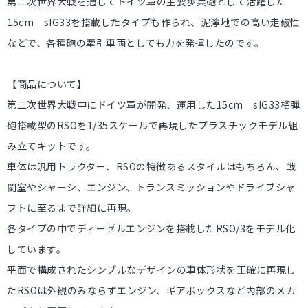
第二次世界大戦を通してドイツ軍の主要歩兵砲として活躍した
15cm sIG33を搭載したタイプも作られ、泥濘地での高い走破性
などで、各種砲の牽引車両としても力を発揮したのです。
【商品について】
第二次世界大戦中にドイツ軍が開発、運用した15cm sIG33榴弾
砲搭載型のRSOを1/35スケールで再現したプラスチックモデル組
み立てキットです。
車体は汎用トラクター、RSOの特徴あるスタイルはもちろん、戦
闘室やシャーシ、エンジン、トランスミッションやドライブシャ
フトに至るまで詳細に再現。
各タイプの中でディーゼルエンジンを搭載したRSO/3をモデル化
しています。
平面で構成されたシンプルなデザインの車体形状を正確に再現し
たRSOは外観のみならずエンジン、ギアボックスなど内部のメカ