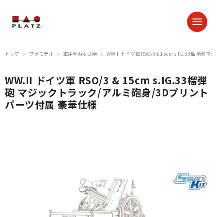
トップ
プラモデル
軍用車両 & 武器
WW.II ドイツ軍 RSO/3 & 15cm s.IG.3
＞
＞
＞
WW.II ドイツ軍 RSO/3 & 15cm s.IG.33榴弾
砲 マジックトラック/アルミ砲身/3Dプリント
パーツ付属 豪華仕様