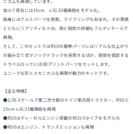
ニズムも再現しています。
加えて荷台には15cm s.IG.33榴弾砲をモデル化。
砲身にはアルミパーツを用意。ライフリングも刻まれ、その質感
とともにリアリティも十分。砲と砲架の詳細もフルディテールで
再現。
そして、このセットではRSOの履帯パーツにはリアルな仕上がり
の組み立て式マジックトラックを採用するほか、砲架を固定する
トラベルロックには3Ðプリントパーツをセットします。
ユニークな形とメカニカルな再現が魅力のキットです。
【主な特徴】
●1/35スケールで第二次大戦のドイツ軍汎用トラクター、RSOと
15cm s.IG.33榴弾砲を再現
●RSOはディーゼルエンジン搭載のRSO/3タイプをモデル化
●RSOはエンジン、トランスミッションも再現