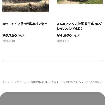
WW.II ドイツ軍 V号戦車パンター
WW.II アメリカ陸軍 装甲車 M8グ
レイハウンド/M20
￥
5,720
(税込)
￥
4,950
(税込)
2026.07.03
2026.06.15
トップ
プラモデル
軍用車両 & 武器
WW.II ドイツ軍 RSO/3 & 15cm s.IG.3
＞
＞
＞