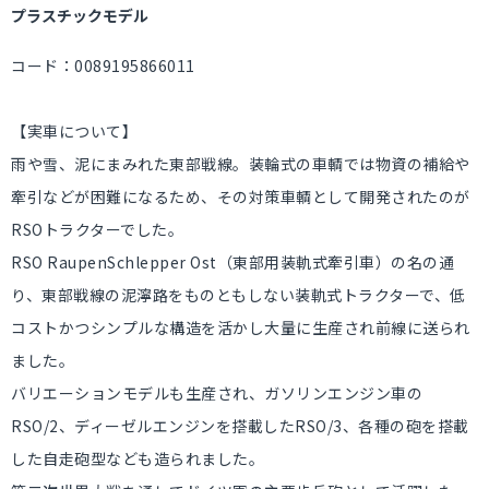
プラスチックモデル
コード：0089195866011
【実車について】
雨や雪、泥にまみれた東部戦線。装輪式の車輌では物資の補給や
牽引などが困難になるため、その対策車輌として開発されたのが
RSOトラクターでした。
RSO RaupenSchlepper Ost（東部用装軌式牽引車）の名の通
り、東部戦線の泥濘路をものともしない装軌式トラクターで、低
コストかつシンプルな構造を活かし大量に生産され前線に送られ
ました。
バリエーションモデルも生産され、ガソリンエンジン車の
RSO/2、ディーゼルエンジンを搭載したRSO/3、各種の砲を搭載
した自走砲型なども造られました。