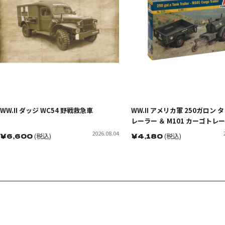
WW.II ダッジ WC54 野戦救急車
WW.II アメリカ軍 250ガロン 
レーラー ＆ M101 カーゴトレ
2026.08.04
￥
6,600
(税込)
￥
4,180
(税込)