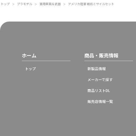
トップ
プラモデル
軍用車両 & 武器
アメリカ陸軍 戦術ミサイルセット
＞
＞
＞
ホーム
商品・販売情報
トップ
新製品情報
メーカーで探す
商品リストDL
販売店情報一覧