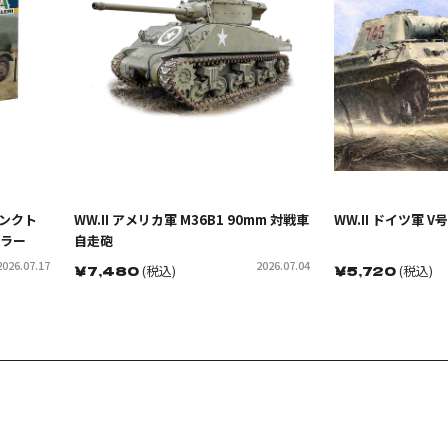
タンクト
WW.II アメリカ軍 M36B1 90mm 対戦車
WW.II ドイツ軍 
ーラー
自走砲
2026.07.17
2026.07.04
￥
7,480
(税込)
￥
5,720
(税込)