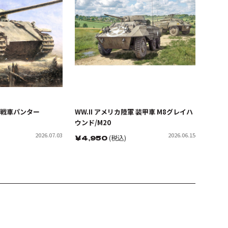
V号戦車パンター
WW.II アメリカ陸軍 装甲車 M8グレイハ
ウンド/M20
2026.07.03
2026.06.15
￥
4,950
(税込)