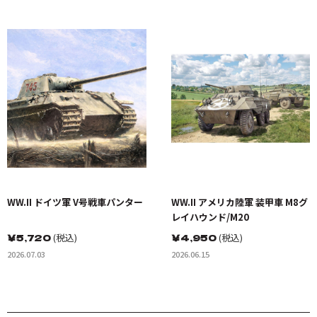
WW.II ドイツ軍 V号戦車パンター
WW.II アメリカ陸軍 装甲車 M8グ
レイハウンド/M20
￥
5,720
(税込)
￥
4,950
(税込)
2026.07.03
2026.06.15