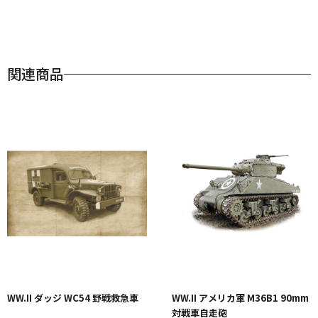
関連商品
WW.II ダッジ WC54 野戦救急車
WW.II アメリカ軍 M36B1 90mm
対戦車自走砲