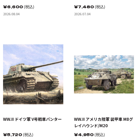
￥
6,600
(税込)
￥
7,480
(税込)
2026.08.04
2026.07.04
WW.II ドイツ軍 V号戦車パンター
WW.II アメリカ陸軍 装甲車 M8グ
レイハウンド/M20
￥
5,720
(税込)
￥
4,950
(税込)