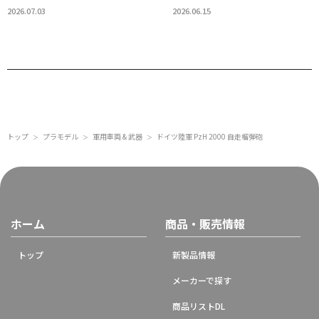
2026.07.03
2026.06.15
トップ
プラモデル
軍用車両 & 武器
ドイツ陸軍 PzH 2000 自走榴弾砲
＞
＞
＞
ホーム
商品・販売情報
トップ
新製品情報
メーカーで探す
商品リストDL