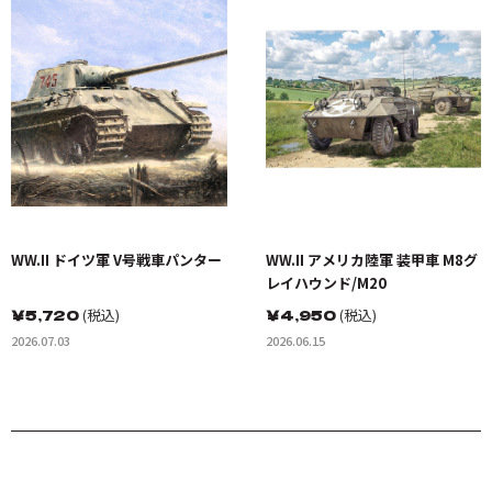
WW.II ドイツ軍 V号戦車パンター
WW.II アメリカ陸軍 装甲車 M8グ
レイハウンド/M20
￥
5,720
(税込)
￥
4,950
(税込)
2026.07.03
2026.06.15