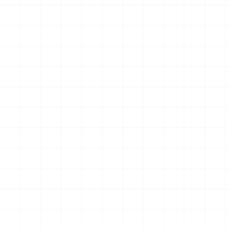
クションフィギュア スター・
クションフィギュア スター・
トレック2：カーンの逆襲 Mr.
トレック2：カーンの逆襲 Mr.
￥
57,200
(税込)
￥
71,500
(税込)
スポック コバヤシマル・テス
スポック 機関室の別れ
2026.08.07
2026.08.07
ト
NEW
NEW
アメリカ軍 艦上攻撃機 A-6イ
アメリカ海軍 電子戦機 EA-
ントルーダー アメリカ建国
6B プラウラー アメリカ建国