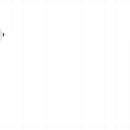
200年記念塗装機 2機セット
200年記念塗装機 2機セット
￥
3,520
(税込)
￥
3,520
(税込)
海兵隊VMA-121 グリーンナ
VAQ-136 ガントレット
2026.08.05
2026.08.05
イツ & 海軍 VA-176 サンダー
&VAQ-134 ガルーダス
ボルツ "Spirit of '76"
NEW
NEW
ワンピース ペーパーナイフ
ヤマハ YZR-M1 2007用 ラジ
グリフォンモデル（横掛け台
エータ （3Dプリント）
付き）
￥
5,500
(税込)
￥
5,500
(税込)