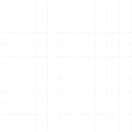
2026.08.05
2026.08.04
NEW
NEW
ヤマハ YZR-M1 2007用 チェ
ヤマハ YZR-M1 2007用 ドラ
ーンテンショナー （3Dプリ
イクラッチ （3Dプリント）
ント）
￥
1,980
(税込)
￥
1,540
(税込)
2026.08.04
2026.08.04