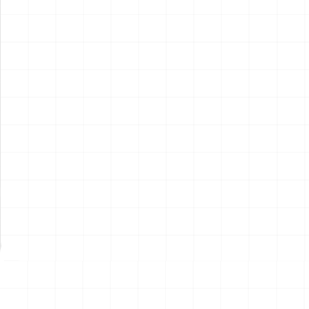
ポルシェ 935 K2 1977 DRM
ポルシェ 935 K2 1977 DRM
仕様用 ディテールアップパー
仕様
ツ
￥
2,970
(税込)
￥
5,720
(税込)
2026.08.07
2026.08.07
NEW
NEW
ハイパーリアリスティックア
ハイパーリアリスティックア