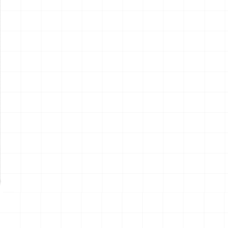
アメリカ軍 艦上攻撃機 A-6イ
アメリカ海軍 電子戦機 EA-
ントルーダー アメリカ建国
6B プラウラー アメリカ建国
200年記念塗装機 2機セット
200年記念塗装機 2機セット
￥
3,520
(税込)
￥
3,520
(税込)
海兵隊VMA-121 グリーンナ
VAQ-136 ガントレット
2026.08.05
2026.08.05
イツ & 海軍 VA-176 サンダー
&VAQ-134 ガルーダス
ボルツ "Spirit of '76"
NEW
NEW
ワンピース ペーパーナイフ
ヤマハ YZR-M1 2007用 ラジ