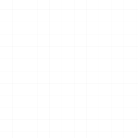
2026.08.04
2026.08.04
NEW
NEW
フレイトライナー エアロダイ
WW.II ダッジ WC54 野戦救急
ン
車
￥
15,400
(税込)
￥
6,600
(税込)
2026.08.04
2026.08.04