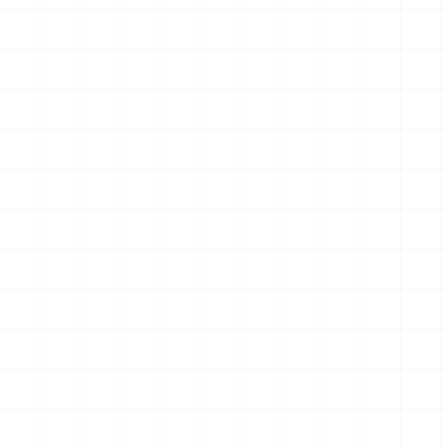
グリフォンモデル（横掛け台
エータ （3Dプリント）
付き）
￥
5,500
(税込)
￥
5,500
(税込)
2026.08.05
2026.08.04
NEW
NEW
ヤマハ YZR-M1 2007用 チェ
ヤマハ YZR-M1 2007用 ドラ
ーンテンショナー （3Dプリ
イクラッチ （3Dプリント）