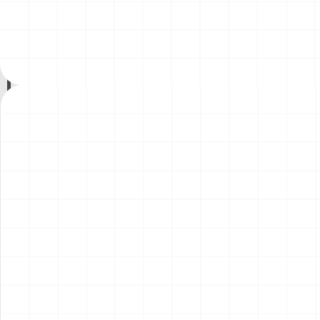
ント）
￥
1,980
(税込)
￥
1,540
(税込)
2026.08.04
2026.08.04
NEW
NEW
コマツD475A-8 リッパー付
コマツPC78US-11 油圧ショ
き 完成品
ベル 完成品
￥
49,500
(税込)
￥
33,000
(税込)