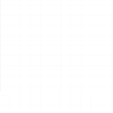
アメリカ軍 艦上攻撃機 A-6イ
アメリカ海軍 電子戦機 EA-
ントルーダー アメリカ建国
6B プラウラー アメリカ建国
200年記念塗装機 2機セット
200年記念塗装機 2機セット
￥
3,520
(税込)
￥
3,520
(税込)
海兵隊VMA-121 グリーンナ
VAQ-136 ガントレット
2026.08.05
2026.08.05
イツ & 海軍 VA-176 サンダー
&VAQ-134 ガルーダス
ボルツ "Spirit of '76"
NEW
NEW
ワンピース ペーパーナイフ
ヤマハ YZR-M1 2007用 ラジ