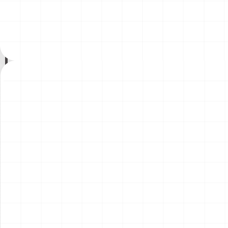
ント）
￥
1,980
(税込)
￥
1,540
(税込)
2026.08.04
2026.08.04
NEW
NEW
コマツD475A-8 リッパー付
コマツPC78US-11 油圧ショ
き 完成品
ベル 完成品
￥
49,500
(税込)
￥
33,000
(税込)