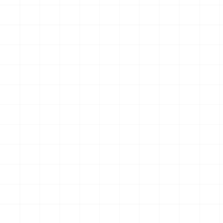
グリフォンモデル（横掛け台
エータ （3Dプリント）
付き）
￥
5,500
(税込)
￥
5,500
(税込)
2026.08.05
2026.08.04
NEW
NEW
ヤマハ YZR-M1 2007用 チェ
ヤマハ YZR-M1 2007用 ドラ
ーンテンショナー （3Dプリ
イクラッチ （3Dプリント）