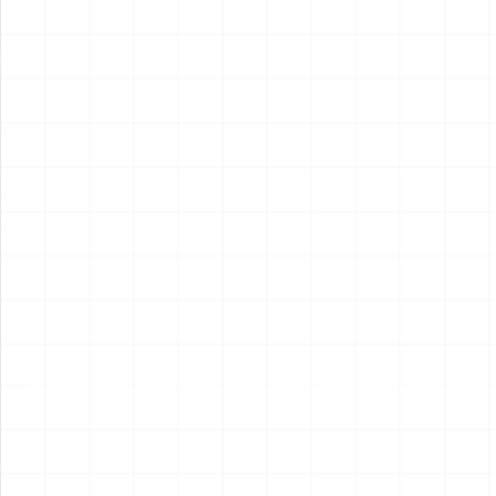
2026.08.04
2026.08.04
NEW
NEW
フレイトライナー エアロダイ
WW.II ダッジ WC54 野戦救急
ン
車
￥
15,400
(税込)
￥
6,600
(税込)
2026.08.04
2026.08.04