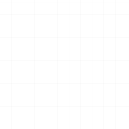
ントルーダー アメリカ建国
6B プラウラー アメリカ建国
200年記念塗装機 2機セット
200年記念塗装機 2機セット
￥
3,520
(税込)
￥
3,520
(税込)
海兵隊VMA-121 グリーンナ
VAQ-136 ガントレット
2026.08.05
2026.08.05
イツ & 海軍 VA-176 サンダー
&VAQ-134 ガルーダス
ボルツ "Spirit of '76"
NEW
NEW
ワンピース ペーパーナイフ
ヤマハ YZR-M1 2007用 ラジ
グリフォンモデル（横掛け台
エータ （3Dプリント）