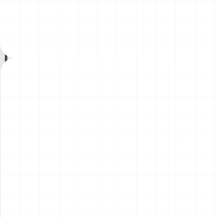
付き）
￥
5,500
(税込)
￥
5,500
(税込)
2026.08.05
2026.08.04
NEW
NEW
ヤマハ YZR-M1 2007用 チェ
ヤマハ YZR-M1 2007用 ドラ
ーンテンショナー （3Dプリ
イクラッチ （3Dプリント）
ント）
￥
1,980
(税込)
￥
1,540
(税込)