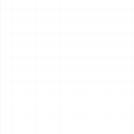
2026.08.04
2026.08.04
NEW
NEW
コマツD475A-8 リッパー付
コマツPC78US-11 油圧ショ
き 完成品
ベル 完成品
￥
49,500
(税込)
￥
33,000
(税込)
2026.08.04
2026.08.04