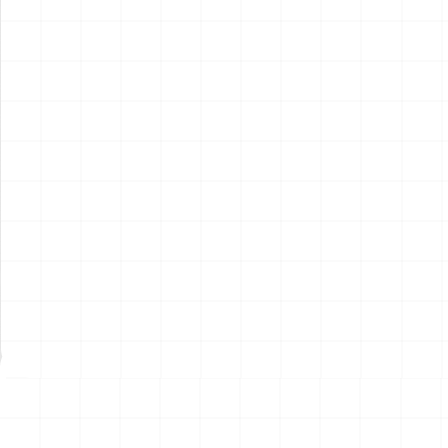
ハイパーリアリスティックア
ハイパーリアリスティックア
クションフィギュア スター・
クションフィギュア スター・
トレック2：カーンの逆襲 Mr.
トレック2：カーンの逆襲 Mr.
￥
57,200
(税込)
￥
71,500
(税込)
スポック コバヤシマル・テス
スポック 機関室の別れ
2026.08.07
2026.08.07
ト
NEW
NEW
アメリカ軍 艦上攻撃機 A-6イ
アメリカ海軍 電子戦機 EA-