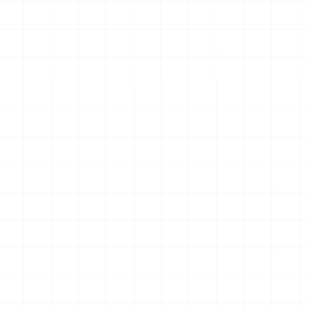
 完成品
コマツPC78US-11 油圧ショベル 完成
フレイトライナー 
品
2026.08.04
2026.08.04
￥
33,000
(税込)
￥
15,400
(税込)
一覧を見る