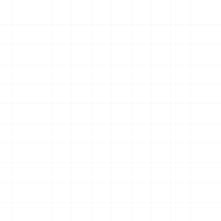
007用 ラジエータ
ヤマハ YZR-M1 2007用 チェーンテン
ショナー （3Dプリント）
2026.08.04
2026.08.04
￥
1,980
(税込)
NEW