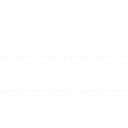
エアロダイン
WW.II ダッジ WC54 野戦救急車
2026.08.04
2026.08.04
￥
6,600
(税込)