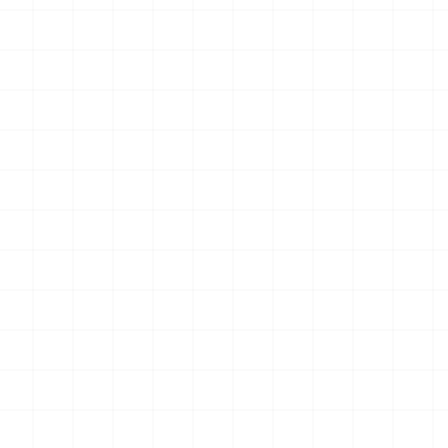
 プラウ
ワンピース ペーパーナイフ グリフォン
ヤマハ YZR-M1 2
装機 2
モデル（横掛け台付き）
（3Dプリント）
ット
2026.08.05
2026.08.05
￥
5,500
(税込)
￥
5,500
(税込)
NEW
NEW