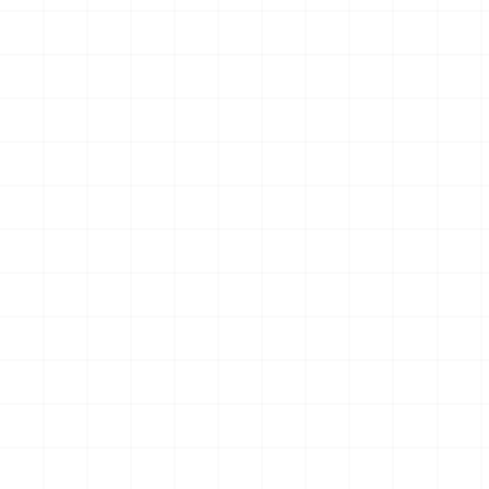
アメリカ軍 艦上攻撃機 A-6イントルー
アメリカ海軍 電子戦機 EA-6B
ダー アメリカ建国200年記念塗装機 2
ラー アメリカ建国200年記念塗
機セット 海兵隊VMA-121 グリーンナ
機セット VAQ-136 ガントレ
2026.08.05
￥
3,520
(税込)
￥
3,520
(税込)
イツ & 海軍 VA-176 サンダーボルツ
&VAQ-134 ガルーダス
"Spirit of '76"
NEW
NEW