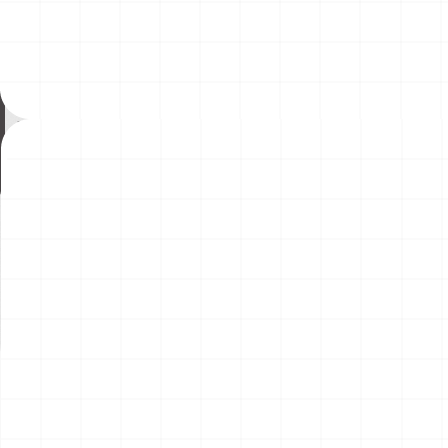
ヤマハ YZR-M1 2007用 ドライクラッ
コマツD475A-8 リッパー付き
チ （3Dプリント）
2026.08.04
￥
1,540
(税込)
￥
49,500
(税込)