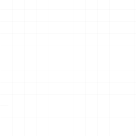
2026.08.05
2026.08.04
NEW
NEW
ヤマハ YZR-M1 2007用 チェ
ヤマハ YZR-M1 2007用 ドラ
ーンテンショナー （3Dプリ
イクラッチ （3Dプリント）
ント）
￥
1,980
(税込)
￥
1,540
(税込)
2026.08.04
2026.08.04