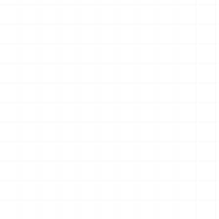
クションフィギュア スター・
クションフィギュア スター・
トレック2：カーンの逆襲 Mr.
トレック2：カーンの逆襲 Mr.
￥
57,200
(税込)
￥
71,500
(税込)
スポック コバヤシマル・テス
スポック 機関室の別れ
2026.08.07
2026.08.07
ト
NEW
NEW
アメリカ軍 艦上攻撃機 A-6イ
アメリカ海軍 電子戦機 EA-
ントルーダー アメリカ建国
6B プラウラー アメリカ建国