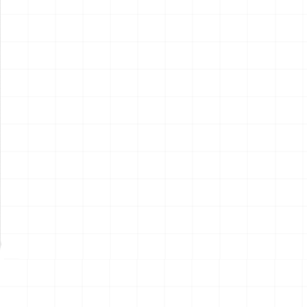
ポルシェ 935 K2 1977 DRM
ポルシェ 935 K2 1977 DRM
仕様用 ディテールアップパー
仕様
ツ
￥
2,970
(税込)
￥
5,720
(税込)
2026.08.07
2026.08.07
NEW
NEW
ハイパーリアリスティックア
ハイパーリアリスティックア