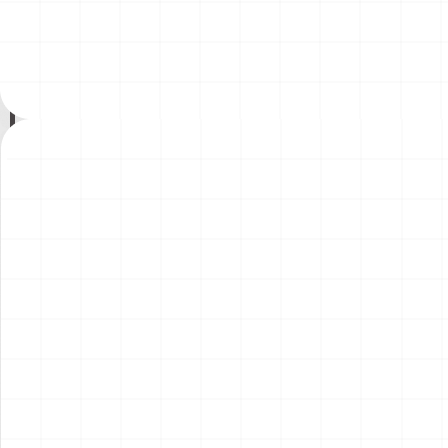
200年記念塗装機 2機セット
200年記念塗装機 2機セット
￥
3,520
(税込)
￥
3,520
(税込)
海兵隊VMA-121 グリーンナ
VAQ-136 ガントレット
2026.08.05
2026.08.05
イツ & 海軍 VA-176 サンダー
&VAQ-134 ガルーダス
ボルツ "Spirit of '76"
NEW
NEW
ワンピース ペーパーナイフ
ヤマハ YZR-M1 2007用 ラジ
グリフォンモデル（横掛け台
エータ （3Dプリント）
付き）
￥
5,500
(税込)
￥
5,500
(税込)