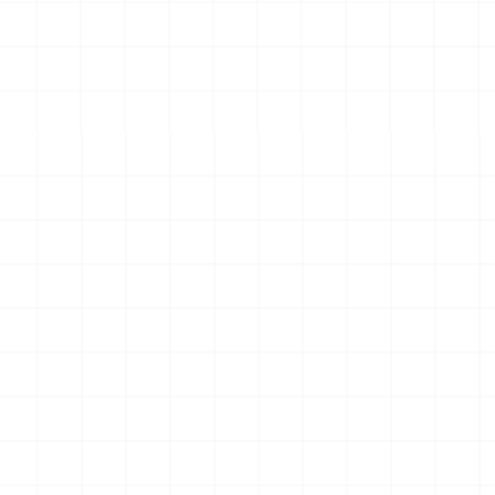
 完成品
コマツPC78US-11 油圧ショベル 完成
フレイトライナー 
品
2026.08.04
2026.08.04
￥
33,000
(税込)
￥
15,400
(税込)
一覧を見る