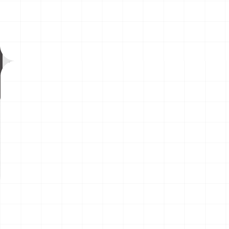
ヤマハ YZR-M1 2007用 ドライクラッ
コマツD475A-8 リッパー付き
チ （3Dプリント）
2026.08.04
￥
1,540
(税込)
￥
49,500
(税込)