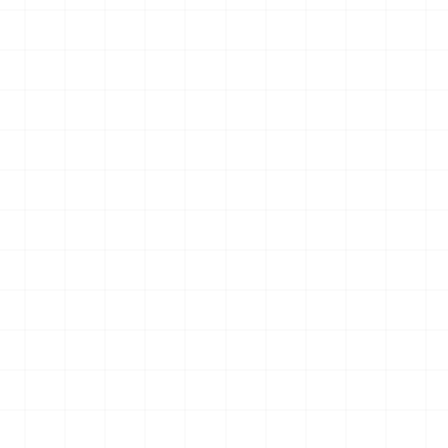
007用 ラジエータ
ヤマハ YZR-M1 2007用 チェーンテン
ショナー （3Dプリント）
2026.08.04
2026.08.04
￥
1,980
(税込)
NEW