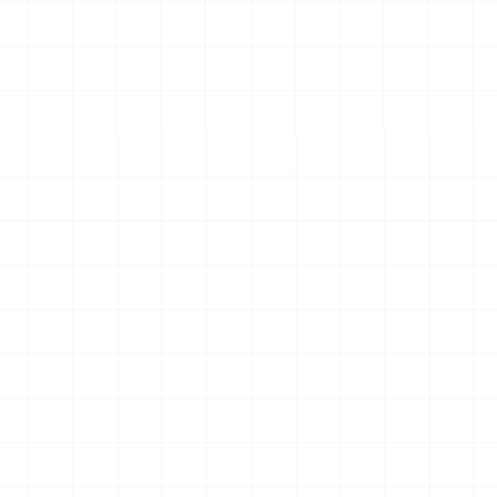
エアロダイン
WW.II ダッジ WC54 野戦救急車
2026.08.04
2026.08.04
￥
6,600
(税込)