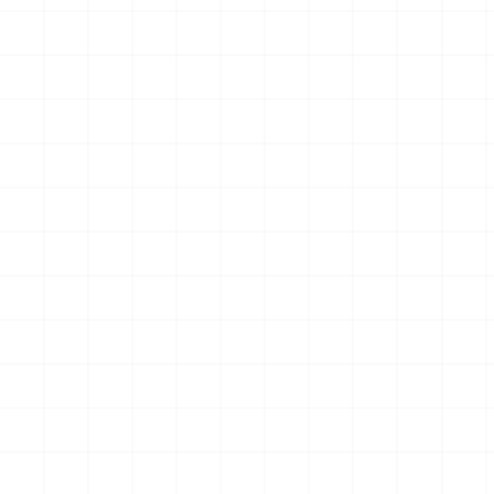
アメリカ軍 艦上攻撃機 A-6イントルー
アメリカ海軍 電子戦機 EA-6B
ダー アメリカ建国200年記念塗装機 2
ラー アメリカ建国200年記念塗
機セット 海兵隊VMA-121 グリーンナ
機セット VAQ-136 ガントレ
2026.08.05
￥
3,520
(税込)
￥
3,520
(税込)
イツ & 海軍 VA-176 サンダーボルツ
&VAQ-134 ガルーダス
"Spirit of '76"
NEW
NEW