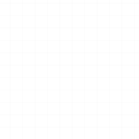
 プラウ
ワンピース ペーパーナイフ グリフォン
ヤマハ YZR-M1 2
装機 2
モデル（横掛け台付き）
（3Dプリント）
ット
2026.08.05
2026.08.05
￥
5,500
(税込)
￥
5,500
(税込)
NEW
NEW