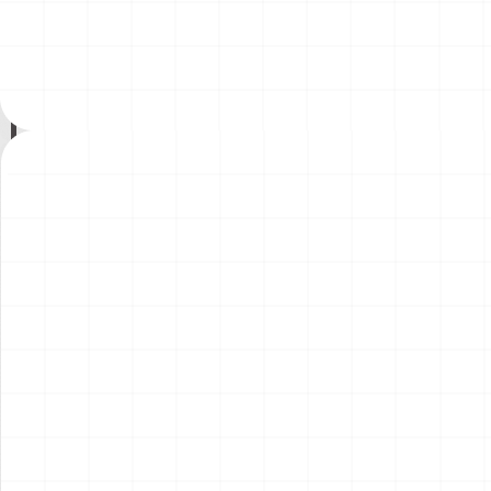
200年記念塗装機 2機セット
200年記念塗装機 2機セット
￥
3,520
(税込)
￥
3,520
(税込)
海兵隊VMA-121 グリーンナ
VAQ-136 ガントレット
2026.08.05
2026.08.05
イツ & 海軍 VA-176 サンダー
&VAQ-134 ガルーダス
ボルツ "Spirit of '76"
NEW
NEW
ワンピース ペーパーナイフ
ヤマハ YZR-M1 2007用 ラジ
グリフォンモデル（横掛け台
エータ （3Dプリント）
付き）
￥
5,500
(税込)
￥
5,500
(税込)