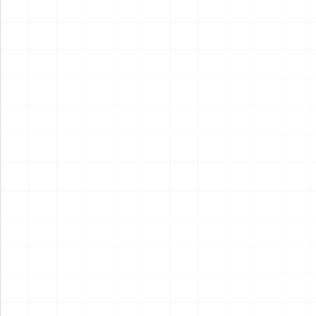
2026.08.05
2026.08.04
NEW
NEW
ヤマハ YZR-M1 2007用 チェ
ヤマハ YZR-M1 2007用 ドラ
ーンテンショナー （3Dプリ
イクラッチ （3Dプリント）
ント）
￥
1,980
(税込)
￥
1,540
(税込)
2026.08.04
2026.08.04