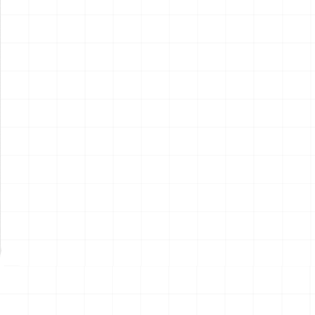
ポルシェ 935 K2 1977 DRM
ポルシェ 935 K2 1977 DRM
仕様用 ディテールアップパー
仕様
ツ
￥
2,970
(税込)
￥
5,720
(税込)
2026.08.07
2026.08.07
NEW
NEW
ハイパーリアリスティックア
ハイパーリアリスティックア