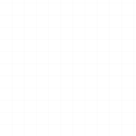
クションフィギュア スター・
クションフィギュア スター・
トレック2：カーンの逆襲 Mr.
トレック2：カーンの逆襲 Mr.
￥
57,200
(税込)
￥
71,500
(税込)
スポック コバヤシマル・テス
スポック 機関室の別れ
2026.08.07
2026.08.07
ト
NEW
NEW
アメリカ軍 艦上攻撃機 A-6イ
アメリカ海軍 電子戦機 EA-
ントルーダー アメリカ建国
6B プラウラー アメリカ建国