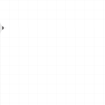
ント）
￥
1,980
(税込)
￥
1,540
(税込)
2026.08.04
2026.08.04
NEW
NEW
コマツD475A-8 リッパー付
コマツPC78US-11 油圧ショ
き 完成品
ベル 完成品
￥
49,500
(税込)
￥
33,000
(税込)