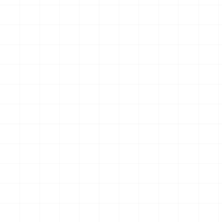
グリフォンモデル（横掛け台
エータ （3Dプリント）
付き）
￥
5,500
(税込)
￥
5,500
(税込)
2026.08.05
2026.08.04
NEW
NEW
ヤマハ YZR-M1 2007用 チェ
ヤマハ YZR-M1 2007用 ドラ
ーンテンショナー （3Dプリ
イクラッチ （3Dプリント）