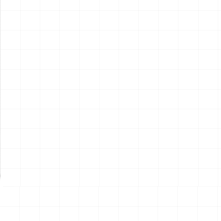
アメリカ軍 艦上攻撃機 A-6イ
アメリカ海軍 電子戦機 EA-
ントルーダー アメリカ建国
6B プラウラー アメリカ建国
200年記念塗装機 2機セット
200年記念塗装機 2機セット
￥
3,520
(税込)
￥
3,520
(税込)
海兵隊VMA-121 グリーンナ
VAQ-136 ガントレット
2026.08.05
2026.08.05
イツ & 海軍 VA-176 サンダー
&VAQ-134 ガルーダス
ボルツ "Spirit of '76"
NEW
NEW
ワンピース ペーパーナイフ
ヤマハ YZR-M1 2007用 ラジ