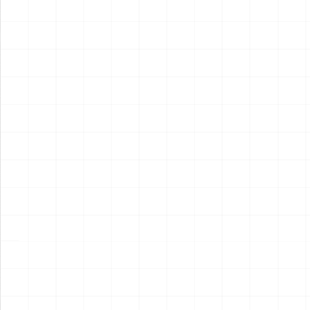
2026.08.04
2026.08.04
NEW
NEW
フレイトライナー エアロダイ
WW.II ダッジ WC54 野戦救急
ン
車
￥
15,400
(税込)
￥
6,600
(税込)
2026.08.04
2026.08.04