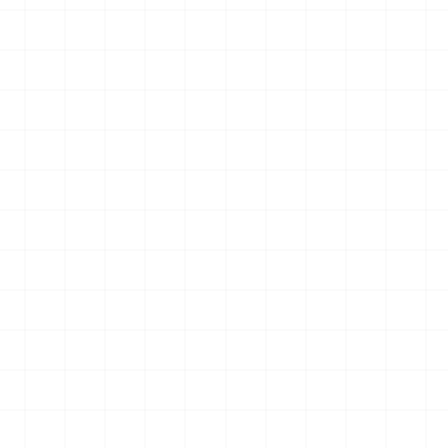
007用 ラジエータ
ヤマハ YZR-M1 2007用 チェーンテン
ショナー （3Dプリント）
2026.08.04
2026.08.04
￥
1,980
(税込)
NEW