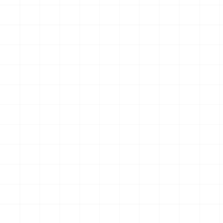
アメリカ軍 艦上攻撃機 A-6イントルー
アメリカ海軍 電子戦機 EA-6B
ダー アメリカ建国200年記念塗装機 2
ラー アメリカ建国200年記念塗
機セット 海兵隊VMA-121 グリーンナ
機セット VAQ-136 ガントレ
2026.08.05
￥
3,520
(税込)
￥
3,520
(税込)
イツ & 海軍 VA-176 サンダーボルツ
&VAQ-134 ガルーダス
"Spirit of '76"
NEW
NEW