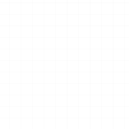
 プラウ
ワンピース ペーパーナイフ グリフォン
ヤマハ YZR-M1 2
装機 2
モデル（横掛け台付き）
（3Dプリント）
ット
2026.08.05
2026.08.05
￥
5,500
(税込)
￥
5,500
(税込)
NEW
NEW