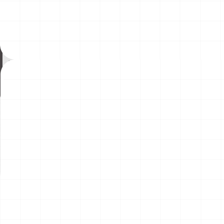
ヤマハ YZR-M1 2007用 ドライクラッ
コマツD475A-8 リッパー付き
チ （3Dプリント）
2026.08.04
￥
1,540
(税込)
￥
49,500
(税込)