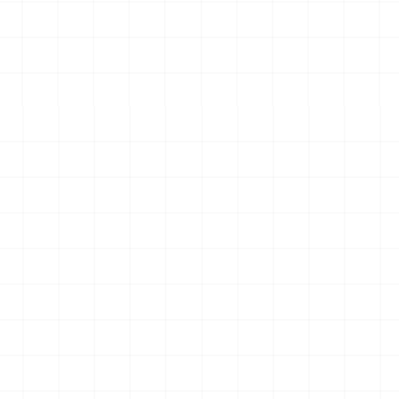
エアロダイン
WW.II ダッジ WC54 野戦救急車
2026.08.04
2026.08.04
￥
6,600
(税込)