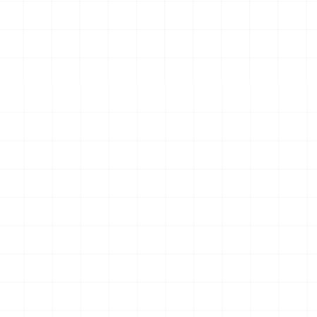
 完成品
コマツPC78US-11 油圧ショベル 完成
フレイトライナー 
品
2026.08.04
2026.08.04
￥
33,000
(税込)
￥
15,400
(税込)
一覧を見る