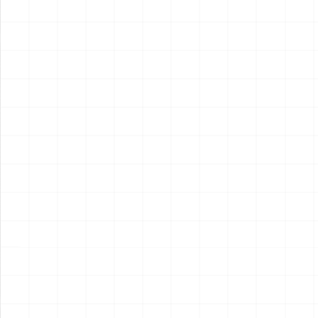
2026.08.05
2026.08.04
NEW
NEW
ヤマハ YZR-M1 2007用 チェ
ヤマハ YZR-M1 2007用 ドラ
ーンテンショナー （3Dプリ
イクラッチ （3Dプリント）
ント）
￥
1,980
(税込)
￥
1,540
(税込)
2026.08.04
2026.08.04