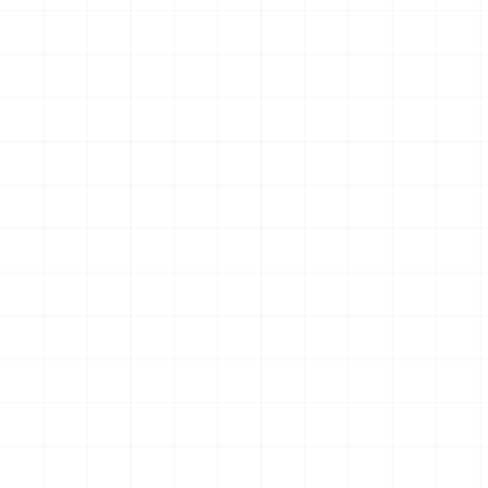
クションフィギュア スター・
クションフィギュア スター・
トレック2：カーンの逆襲 Mr.
トレック2：カーンの逆襲 Mr.
￥
57,200
(税込)
￥
71,500
(税込)
スポック コバヤシマル・テス
スポック 機関室の別れ
2026.08.07
2026.08.07
ト
NEW
NEW
アメリカ軍 艦上攻撃機 A-6イ
アメリカ海軍 電子戦機 EA-
ントルーダー アメリカ建国
6B プラウラー アメリカ建国