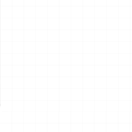
ポルシェ 935 K2 1977 DRM
ポルシェ 935 K2 1977 DRM
仕様用 ディテールアップパー
仕様
ツ
￥
2,970
(税込)
￥
5,720
(税込)
2026.08.07
2026.08.07
NEW
NEW
ハイパーリアリスティックア
ハイパーリアリスティックア