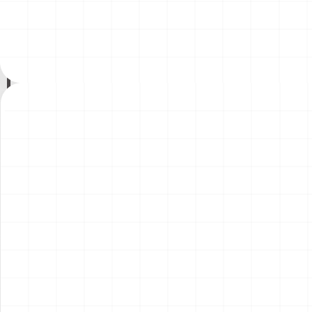
200年記念塗装機 2機セット
200年記念塗装機 2機セット
￥
3,520
(税込)
￥
3,520
(税込)
海兵隊VMA-121 グリーンナ
VAQ-136 ガントレット
2026.08.05
2026.08.05
イツ & 海軍 VA-176 サンダー
&VAQ-134 ガルーダス
ボルツ "Spirit of '76"
NEW
NEW
ワンピース ペーパーナイフ
ヤマハ YZR-M1 2007用 ラジ
グリフォンモデル（横掛け台
エータ （3Dプリント）
付き）
￥
5,500
(税込)
￥
5,500
(税込)