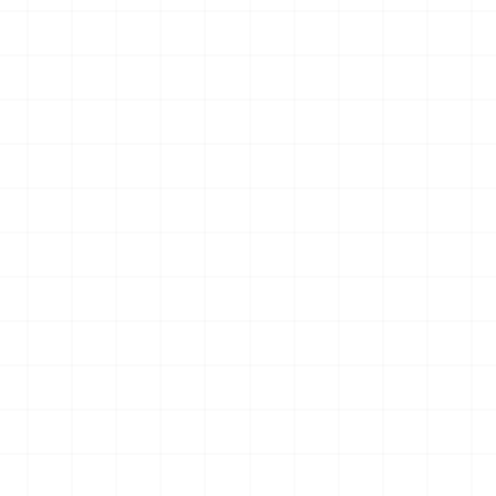
007用 ラジエータ
ヤマハ YZR-M1 2007用 チェーンテン
ショナー （3Dプリント）
2026.08.04
2026.08.04
￥
1,980
(税込)
NEW