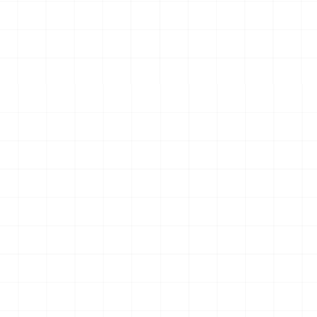
エアロダイン
WW.II ダッジ WC54 野戦救急車
2026.08.04
2026.08.04
￥
6,600
(税込)