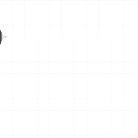
ヤマハ YZR-M1 2007用 ドライクラッ
コマツD475A-8 リッパー付き
チ （3Dプリント）
2026.08.04
￥
1,540
(税込)
￥
49,500
(税込)