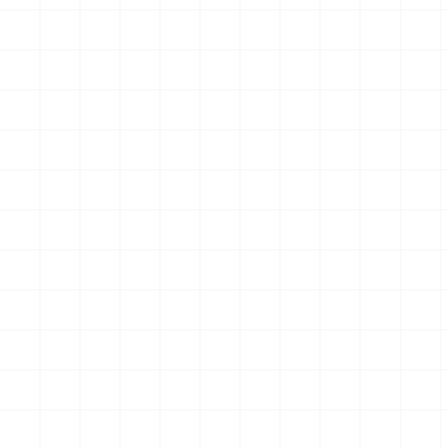
アメリカ軍 艦上攻撃機 A-6イントルー
アメリカ海軍 電子戦機 EA-6B
ダー アメリカ建国200年記念塗装機 2
ラー アメリカ建国200年記念塗
機セット 海兵隊VMA-121 グリーンナ
機セット VAQ-136 ガントレ
2026.08.05
￥
3,520
(税込)
￥
3,520
(税込)
イツ & 海軍 VA-176 サンダーボルツ
&VAQ-134 ガルーダス
"Spirit of '76"
NEW
NEW