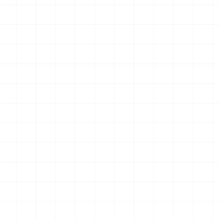
 プラウ
ワンピース ペーパーナイフ グリフォン
ヤマハ YZR-M1 2
装機 2
モデル（横掛け台付き）
（3Dプリント）
ット
2026.08.05
2026.08.05
￥
5,500
(税込)
￥
5,500
(税込)
NEW
NEW