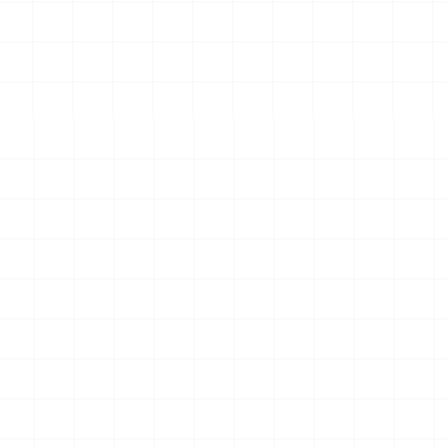
 完成品
コマツPC78US-11 油圧ショベル 完成
フレイトライナー 
品
2026.08.04
2026.08.04
￥
33,000
(税込)
￥
15,400
(税込)
一覧を見る