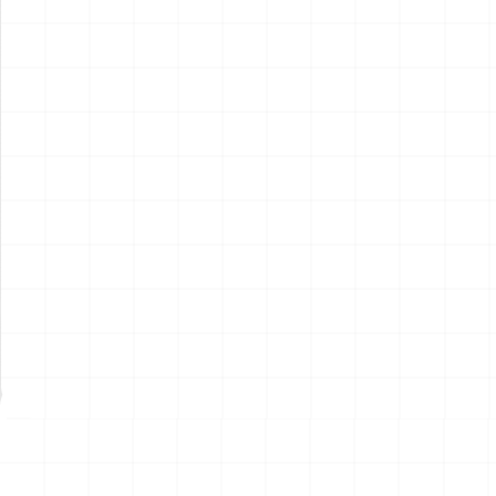
アメリカ軍 艦上攻撃機 A-6イ
アメリカ海軍 電子戦機 EA-
ントルーダー アメリカ建国
6B プラウラー アメリカ建国
200年記念塗装機 2機セット
200年記念塗装機 2機セット
￥
3,520
(税込)
￥
3,520
(税込)
海兵隊VMA-121 グリーンナ
VAQ-136 ガントレット
2026.08.05
2026.08.05
イツ & 海軍 VA-176 サンダー
&VAQ-134 ガルーダス
ボルツ "Spirit of '76"
NEW
NEW
ワンピース ペーパーナイフ
ヤマハ YZR-M1 2007用 ラジ