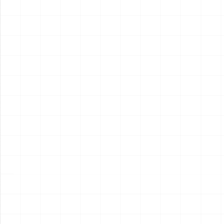
2026.08.04
2026.08.04
NEW
NEW
フレイトライナー エアロダイ
WW.II ダッジ WC54 野戦救急
ン
車
￥
15,400
(税込)
￥
6,600
(税込)
2026.08.04
2026.08.04