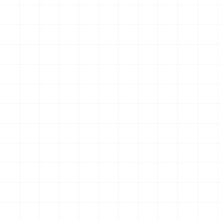
グリフォンモデル（横掛け台
エータ （3Dプリント）
付き）
￥
5,500
(税込)
￥
5,500
(税込)
2026.08.05
2026.08.04
NEW
NEW
ヤマハ YZR-M1 2007用 チェ
ヤマハ YZR-M1 2007用 ドラ
ーンテンショナー （3Dプリ
イクラッチ （3Dプリント）