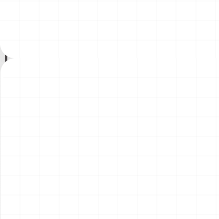
ント）
￥
1,980
(税込)
￥
1,540
(税込)
2026.08.04
2026.08.04
NEW
NEW
コマツD475A-8 リッパー付
コマツPC78US-11 油圧ショ
き 完成品
ベル 完成品
￥
49,500
(税込)
￥
33,000
(税込)