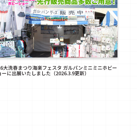
026大洗春まつり海楽フェスタ ガルパンミニミニホビー
ョーに出展いたしました（2026.3.9更新）