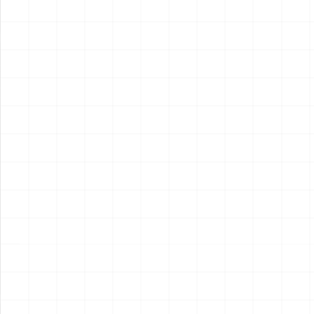
2026.08.04
2026.08.04
NEW
NEW
フレイトライナー エアロダイ
WW.II ダッジ WC54 野戦救急
ン
車
￥
15,400
(税込)
￥
6,600
(税込)
2026.08.04
2026.08.04