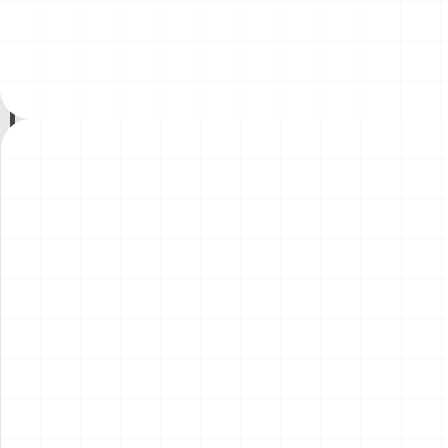
ント）
￥
1,980
(税込)
￥
1,540
(税込)
2026.08.04
2026.08.04
NEW
NEW
コマツD475A-8 リッパー付
コマツPC78US-11 油圧ショ
き 完成品
ベル 完成品
￥
49,500
(税込)
￥
33,000
(税込)