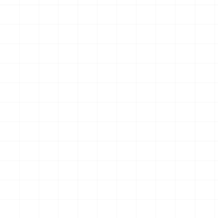
グリフォンモデル（横掛け台
エータ （3Dプリント）
付き）
￥
5,500
(税込)
￥
5,500
(税込)
2026.08.05
2026.08.04
NEW
NEW
ヤマハ YZR-M1 2007用 チェ
ヤマハ YZR-M1 2007用 ドラ
ーンテンショナー （3Dプリ
イクラッチ （3Dプリント）