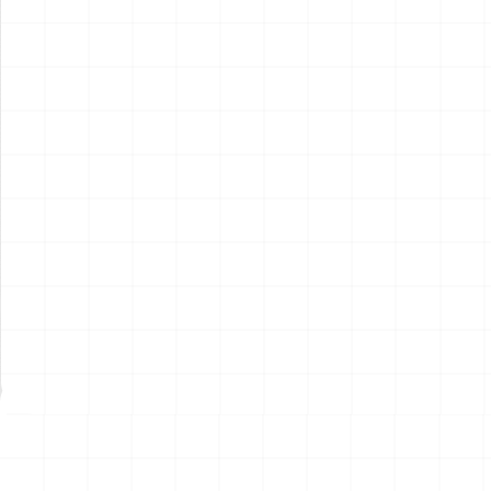
アメリカ軍 艦上攻撃機 A-6イ
アメリカ海軍 電子戦機 EA-
ントルーダー アメリカ建国
6B プラウラー アメリカ建国
200年記念塗装機 2機セット
200年記念塗装機 2機セット
￥
3,520
(税込)
￥
3,520
(税込)
海兵隊VMA-121 グリーンナ
VAQ-136 ガントレット
2026.08.05
2026.08.05
イツ & 海軍 VA-176 サンダー
&VAQ-134 ガルーダス
ボルツ "Spirit of '76"
NEW
NEW
ワンピース ペーパーナイフ
ヤマハ YZR-M1 2007用 ラジ