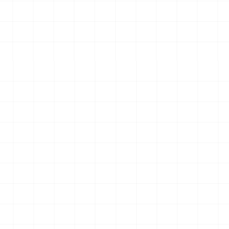
エアロダイン
WW.II ダッジ WC54 野戦救急車
2026.08.04
2026.08.04
￥
6,600
(税込)