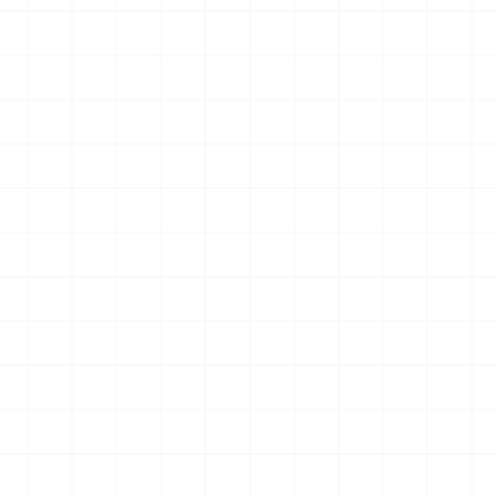
007用 ラジエータ
ヤマハ YZR-M1 2007用 チェーンテン
ショナー （3Dプリント）
2026.08.04
2026.08.04
￥
1,980
(税込)
NEW