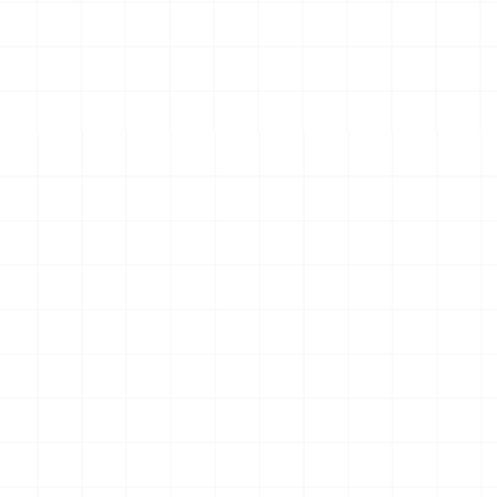
 完成品
コマツPC78US-11 油圧ショベル 完成
フレイトライナー 
品
2026.08.04
2026.08.04
￥
33,000
(税込)
￥
15,400
(税込)
一覧を見る