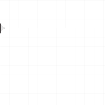
ヤマハ YZR-M1 2007用 ドライクラッ
コマツD475A-8 リッパー付き
チ （3Dプリント）
2026.08.04
￥
1,540
(税込)
￥
49,500
(税込)