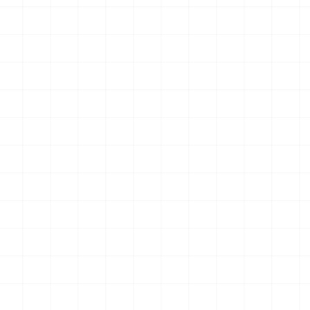
 プラウ
ワンピース ペーパーナイフ グリフォン
ヤマハ YZR-M1 2
装機 2
モデル（横掛け台付き）
（3Dプリント）
ット
2026.08.05
2026.08.05
￥
5,500
(税込)
￥
5,500
(税込)
NEW
NEW