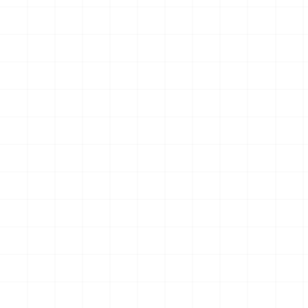
アメリカ軍 艦上攻撃機 A-6イントルー
アメリカ海軍 電子戦機 EA-6B
ダー アメリカ建国200年記念塗装機 2
ラー アメリカ建国200年記念塗
機セット 海兵隊VMA-121 グリーンナ
機セット VAQ-136 ガントレ
2026.08.05
￥
3,520
(税込)
￥
3,520
(税込)
イツ & 海軍 VA-176 サンダーボルツ
&VAQ-134 ガルーダス
"Spirit of '76"
NEW
NEW