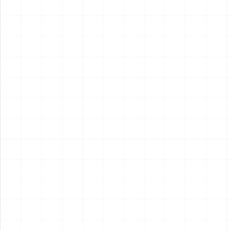
2026.08.04
2026.08.04
NEW
NEW
フレイトライナー エアロダイ
WW.II ダッジ WC54 野戦救急
ン
車
￥
15,400
(税込)
￥
6,600
(税込)
2026.08.04
2026.08.04