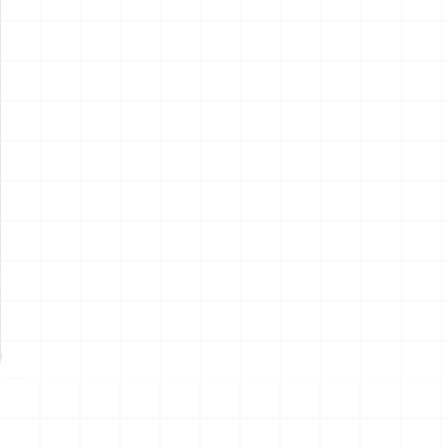
アメリカ軍 艦上攻撃機 A-6イ
アメリカ海軍 電子戦機 EA-
ントルーダー アメリカ建国
6B プラウラー アメリカ建国
200年記念塗装機 2機セット
200年記念塗装機 2機セット
￥
3,520
(税込)
￥
3,520
(税込)
海兵隊VMA-121 グリーンナ
VAQ-136 ガントレット
2026.08.05
2026.08.05
イツ & 海軍 VA-176 サンダー
&VAQ-134 ガルーダス
ボルツ "Spirit of '76"
NEW
NEW
ワンピース ペーパーナイフ
ヤマハ YZR-M1 2007用 ラジ