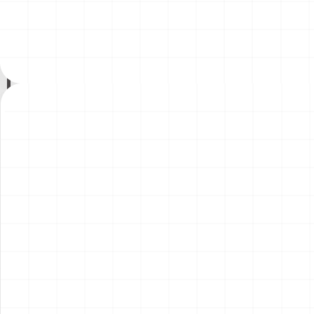
ント）
￥
1,980
(税込)
￥
1,540
(税込)
2026.08.04
2026.08.04
NEW
NEW
コマツD475A-8 リッパー付
コマツPC78US-11 油圧ショ
き 完成品
ベル 完成品
￥
49,500
(税込)
￥
33,000
(税込)