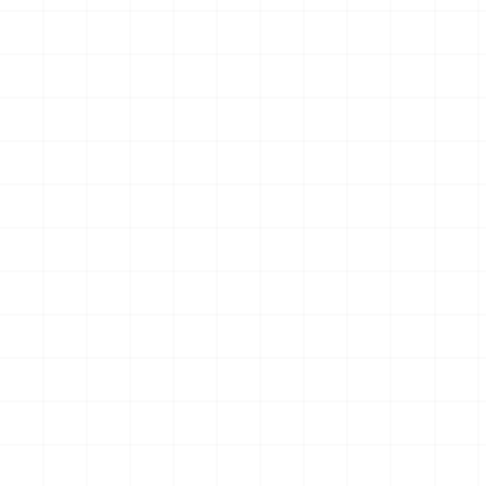
グリフォンモデル（横掛け台
エータ （3Dプリント）
付き）
￥
5,500
(税込)
￥
5,500
(税込)
2026.08.05
2026.08.04
NEW
NEW
ヤマハ YZR-M1 2007用 チェ
ヤマハ YZR-M1 2007用 ドラ
ーンテンショナー （3Dプリ
イクラッチ （3Dプリント）