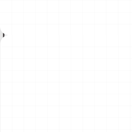
ント）
￥
1,980
(税込)
￥
1,540
(税込)
2026.08.04
2026.08.04
NEW
NEW
コマツD475A-8 リッパー付
コマツPC78US-11 油圧ショ
き 完成品
ベル 完成品
￥
49,500
(税込)
￥
33,000
(税込)