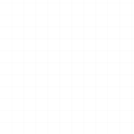
グリフォンモデル（横掛け台
エータ （3Dプリント）
付き）
￥
5,500
(税込)
￥
5,500
(税込)
2026.08.05
2026.08.04
NEW
NEW
ヤマハ YZR-M1 2007用 チェ
ヤマハ YZR-M1 2007用 ドラ
ーンテンショナー （3Dプリ
イクラッチ （3Dプリント）