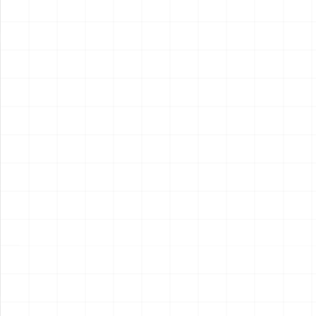
2026.08.04
2026.08.04
NEW
NEW
フレイトライナー エアロダイ
WW.II ダッジ WC54 野戦救急
ン
車
￥
15,400
(税込)
￥
6,600
(税込)
2026.08.04
2026.08.04