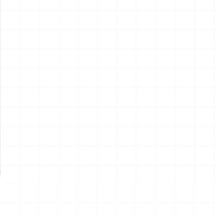
アメリカ軍 艦上攻撃機 A-6イ
アメリカ海軍 電子戦機 EA-
ントルーダー アメリカ建国
6B プラウラー アメリカ建国
200年記念塗装機 2機セット
200年記念塗装機 2機セット
￥
3,520
(税込)
￥
3,520
(税込)
海兵隊VMA-121 グリーンナ
VAQ-136 ガントレット
2026.08.05
2026.08.05
イツ & 海軍 VA-176 サンダー
&VAQ-134 ガルーダス
ボルツ "Spirit of '76"
NEW
NEW
ワンピース ペーパーナイフ
ヤマハ YZR-M1 2007用 ラジ