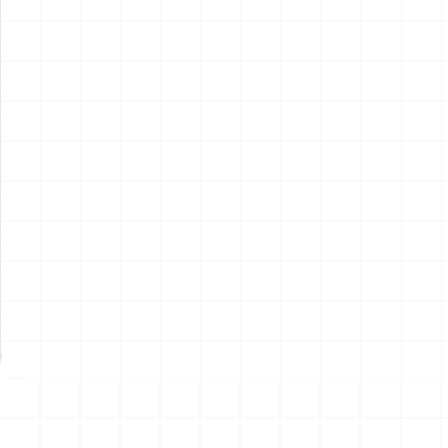
ポルシェ 935 K2 1977 DRM
ポルシェ 935 K2 1977 DRM
仕様用 ディテールアップパー
仕様
ツ
￥
2,970
(税込)
￥
5,720
(税込)
2026.08.07
2026.08.07
NEW
NEW
ハイパーリアリスティックア
ハイパーリアリスティックア