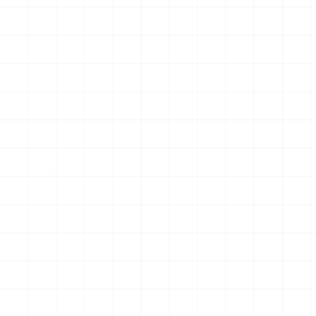
クションフィギュア スター・
クションフィギュア スター・
トレック2：カーンの逆襲 Mr.
トレック2：カーンの逆襲 Mr.
￥
57,200
(税込)
￥
71,500
(税込)
スポック コバヤシマル・テス
スポック 機関室の別れ
2026.08.07
2026.08.07
ト
NEW
NEW
アメリカ軍 艦上攻撃機 A-6イ
アメリカ海軍 電子戦機 EA-
ントルーダー アメリカ建国
6B プラウラー アメリカ建国