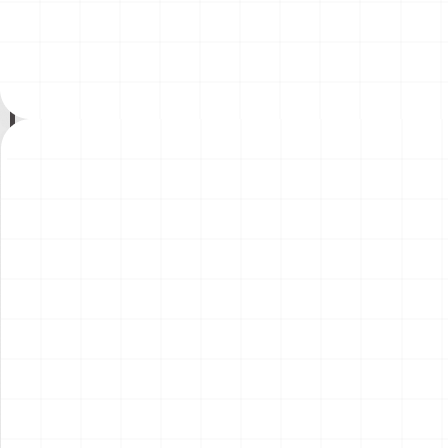
200年記念塗装機 2機セット
200年記念塗装機 2機セット
￥
3,520
(税込)
￥
3,520
(税込)
海兵隊VMA-121 グリーンナ
VAQ-136 ガントレット
2026.08.05
2026.08.05
イツ & 海軍 VA-176 サンダー
&VAQ-134 ガルーダス
ボルツ "Spirit of '76"
NEW
NEW
ワンピース ペーパーナイフ
ヤマハ YZR-M1 2007用 ラジ
グリフォンモデル（横掛け台
エータ （3Dプリント）
付き）
￥
5,500
(税込)
￥
5,500
(税込)