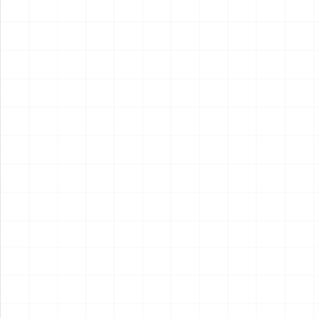
2026.08.05
2026.08.04
NEW
NEW
ヤマハ YZR-M1 2007用 チェ
ヤマハ YZR-M1 2007用 ドラ
ーンテンショナー （3Dプリ
イクラッチ （3Dプリント）
ント）
￥
1,980
(税込)
￥
1,540
(税込)
2026.08.04
2026.08.04