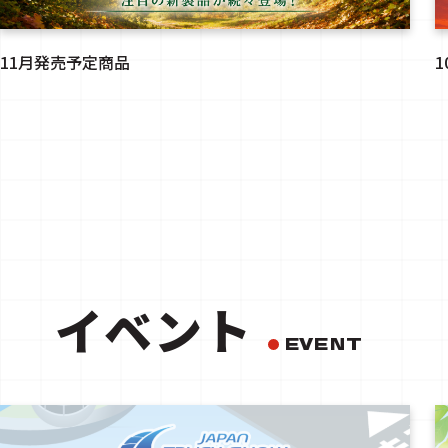
11月発売予定商品
イベント
EVENT