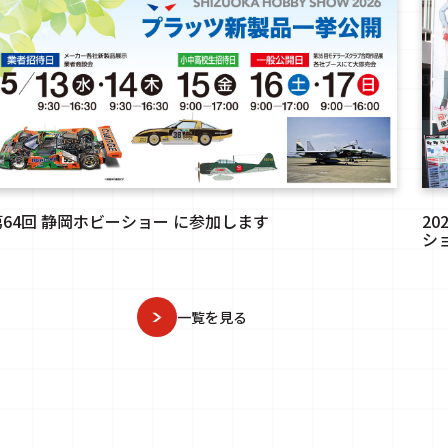
第64回 静岡ホビーショー に参加します
2
シ
一覧を見る