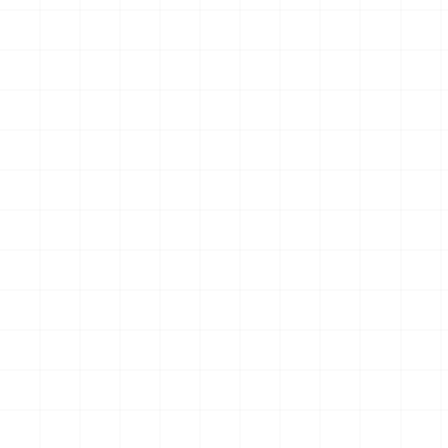
クションフィギュア スター・
クションフィギュア スター・
トレック2：カーンの逆襲 Mr.
トレック2：カーンの逆襲 Mr.
￥
57,200
(税込)
￥
71,500
(税込)
スポック コバヤシマル・テス
スポック 機関室の別れ
2026.08.07
2026.08.07
ト
NEW
NEW
アメリカ軍 艦上攻撃機 A-6イ
アメリカ海軍 電子戦機 EA-
ントルーダー アメリカ建国
6B プラウラー アメリカ建国