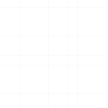
2026.08.05
2026.08.04
NEW
NEW
ヤマハ YZR-M1 2007用 チェ
ヤマハ YZR-M1 2007用 ドラ
ーンテンショナー （3Dプリ
イクラッチ （3Dプリント）
ント）
￥
1,980
(税込)
￥
1,540
(税込)
2026.08.04
2026.08.04