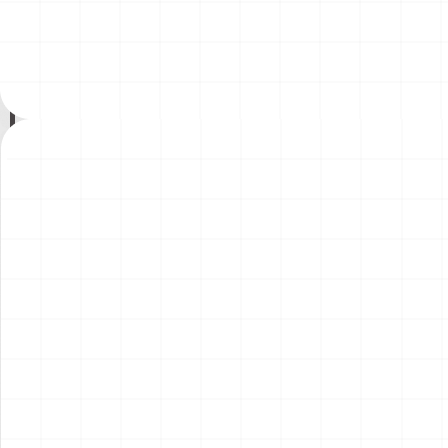
200年記念塗装機 2機セット
200年記念塗装機 2機セット
￥
3,520
(税込)
￥
3,520
(税込)
海兵隊VMA-121 グリーンナ
VAQ-136 ガントレット
2026.08.05
2026.08.05
イツ & 海軍 VA-176 サンダー
&VAQ-134 ガルーダス
ボルツ "Spirit of '76"
NEW
NEW
ワンピース ペーパーナイフ
ヤマハ YZR-M1 2007用 ラジ
グリフォンモデル（横掛け台
エータ （3Dプリント）
付き）
￥
5,500
(税込)
￥
5,500
(税込)