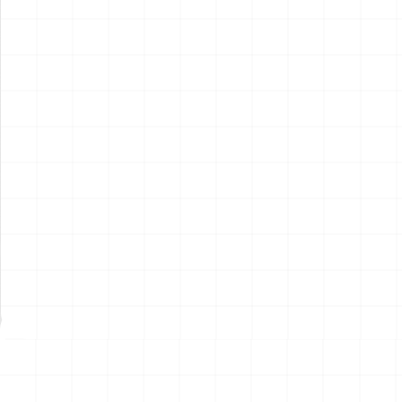
ポルシェ 935 K2 1977 DRM
ポルシェ 935 K2 1977 DRM
仕様用 ディテールアップパー
仕様
ツ
￥
2,970
(税込)
￥
5,720
(税込)
2026.08.07
2026.08.07
NEW
NEW
ハイパーリアリスティックア
ハイパーリアリスティックア