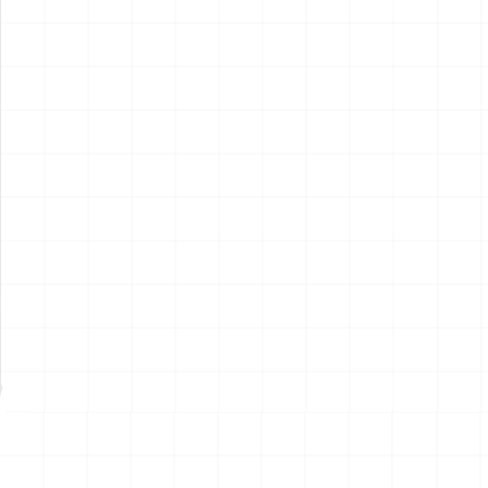
アメリカ軍 艦上攻撃機 A-6イ
アメリカ海軍 電子戦機 EA-
ントルーダー アメリカ建国
6B プラウラー アメリカ建国
200年記念塗装機 2機セット
200年記念塗装機 2機セット
￥
3,520
(税込)
￥
3,520
(税込)
海兵隊VMA-121 グリーンナ
VAQ-136 ガントレット
2026.08.05
2026.08.05
イツ & 海軍 VA-176 サンダー
&VAQ-134 ガルーダス
ボルツ "Spirit of '76"
NEW
NEW
ワンピース ペーパーナイフ
ヤマハ YZR-M1 2007用 ラジ