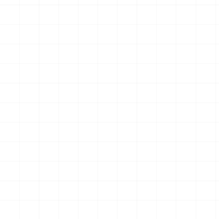
グリフォンモデル（横掛け台
エータ （3Dプリント）
付き）
￥
5,500
(税込)
￥
5,500
(税込)
2026.08.05
2026.08.04
NEW
NEW
ヤマハ YZR-M1 2007用 チェ
ヤマハ YZR-M1 2007用 ドラ
ーンテンショナー （3Dプリ
イクラッチ （3Dプリント）