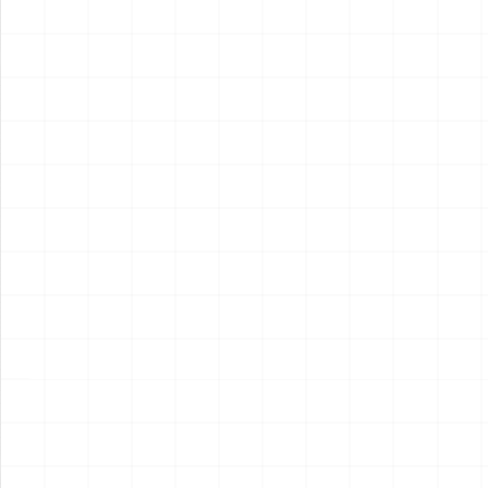
2026.08.04
2026.08.04
NEW
NEW
フレイトライナー エアロダイ
WW.II ダッジ WC54 野戦救急
ン
車
￥
15,400
(税込)
￥
6,600
(税込)
2026.08.04
2026.08.04