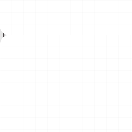
ント）
￥
1,980
(税込)
￥
1,540
(税込)
2026.08.04
2026.08.04
NEW
NEW
コマツD475A-8 リッパー付
コマツPC78US-11 油圧ショ
き 完成品
ベル 完成品
￥
49,500
(税込)
￥
33,000
(税込)