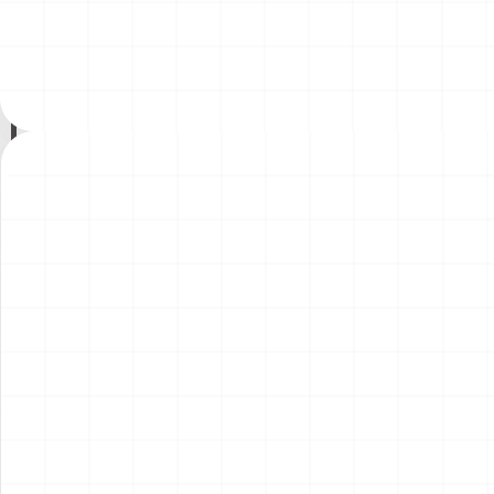
200年記念塗装機 2機セット
200年記念塗装機 2機セット
￥
3,520
(税込)
￥
3,520
(税込)
海兵隊VMA-121 グリーンナ
VAQ-136 ガントレット
2026.08.05
2026.08.05
イツ & 海軍 VA-176 サンダー
&VAQ-134 ガルーダス
ボルツ "Spirit of '76"
NEW
NEW
ワンピース ペーパーナイフ
ヤマハ YZR-M1 2007用 ラジ
グリフォンモデル（横掛け台
エータ （3Dプリント）
付き）
￥
5,500
(税込)
￥
5,500
(税込)