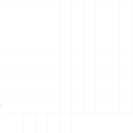
ポルシェ 935 K2 1977 DRM
ポルシェ 935 K2 1977 DRM
仕様用 ディテールアップパー
仕様
ツ
￥
2,970
(税込)
￥
5,720
(税込)
2026.08.07
2026.08.07
NEW
NEW
ハイパーリアリスティックア
ハイパーリアリスティックア