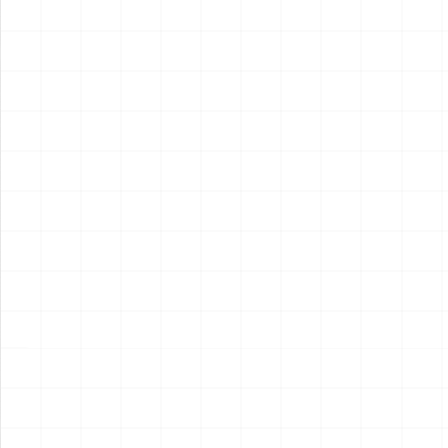
2026.08.05
2026.08.04
NEW
NEW
ヤマハ YZR-M1 2007用 チェ
ヤマハ YZR-M1 2007用 ドラ
ーンテンショナー （3Dプリ
イクラッチ （3Dプリント）
ント）
￥
1,980
(税込)
￥
1,540
(税込)
2026.08.04
2026.08.04