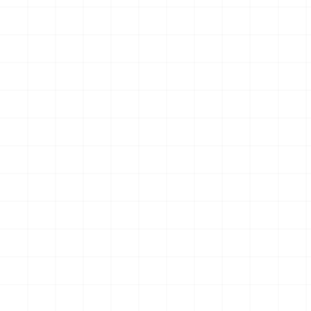
クションフィギュア スター・
クションフィギュア スター・
トレック2：カーンの逆襲 Mr.
トレック2：カーンの逆襲 Mr.
￥
57,200
(税込)
￥
71,500
(税込)
スポック コバヤシマル・テス
スポック 機関室の別れ
2026.08.07
2026.08.07
ト
NEW
NEW
アメリカ軍 艦上攻撃機 A-6イ
アメリカ海軍 電子戦機 EA-
ントルーダー アメリカ建国
6B プラウラー アメリカ建国