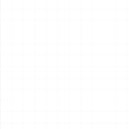
2026.08.05
2026.08.04
NEW
NEW
ヤマハ YZR-M1 2007用 チェ
ヤマハ YZR-M1 2007用 ドラ
ーンテンショナー （3Dプリ
イクラッチ （3Dプリント）
ント）
￥
1,980
(税込)
￥
1,540
(税込)
2026.08.04
2026.08.04