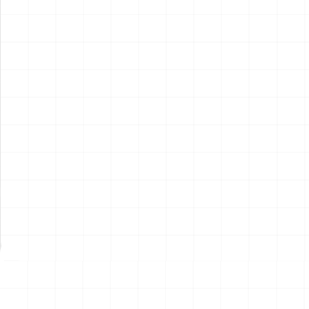
ポルシェ 935 K2 1977 DRM
ポルシェ 935 K2 1977 DRM
仕様用 ディテールアップパー
仕様
ツ
￥
2,970
(税込)
￥
5,720
(税込)
2026.08.07
2026.08.07
NEW
NEW
ハイパーリアリスティックア
ハイパーリアリスティックア