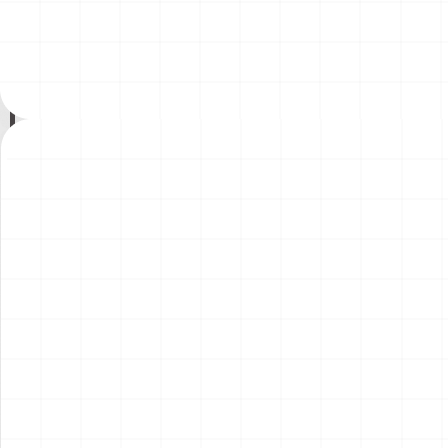
200年記念塗装機 2機セット
200年記念塗装機 2機セット
￥
3,520
(税込)
￥
3,520
(税込)
海兵隊VMA-121 グリーンナ
VAQ-136 ガントレット
2026.08.05
2026.08.05
イツ & 海軍 VA-176 サンダー
&VAQ-134 ガルーダス
ボルツ "Spirit of '76"
NEW
NEW
ワンピース ペーパーナイフ
ヤマハ YZR-M1 2007用 ラジ
グリフォンモデル（横掛け台
エータ （3Dプリント）
付き）
￥
5,500
(税込)
￥
5,500
(税込)