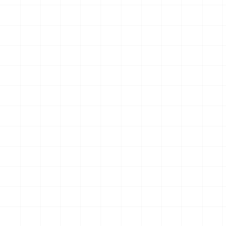
クションフィギュア スター・
クションフィギュア スター・
トレック2：カーンの逆襲 Mr.
トレック2：カーンの逆襲 Mr.
￥
57,200
(税込)
￥
71,500
(税込)
スポック コバヤシマル・テス
スポック 機関室の別れ
2026.08.07
2026.08.07
ト
NEW
NEW
アメリカ軍 艦上攻撃機 A-6イ
アメリカ海軍 電子戦機 EA-
ントルーダー アメリカ建国
6B プラウラー アメリカ建国