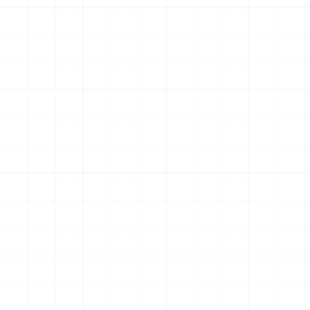
グリフォンモデル（横掛け台
エータ （3Dプリント）
付き）
￥
5,500
(税込)
￥
5,500
(税込)
2026.08.05
2026.08.04
NEW
NEW
ヤマハ YZR-M1 2007用 チェ
ヤマハ YZR-M1 2007用 ドラ
ーンテンショナー （3Dプリ
イクラッチ （3Dプリント）