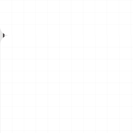
ント）
￥
1,980
(税込)
￥
1,540
(税込)
2026.08.04
2026.08.04
NEW
NEW
コマツD475A-8 リッパー付
コマツPC78US-11 油圧ショ
き 完成品
ベル 完成品
￥
49,500
(税込)
￥
33,000
(税込)