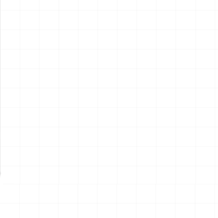
アメリカ軍 艦上攻撃機 A-6イ
アメリカ海軍 電子戦機 EA-
ントルーダー アメリカ建国
6B プラウラー アメリカ建国
200年記念塗装機 2機セット
200年記念塗装機 2機セット
￥
3,520
(税込)
￥
3,520
(税込)
海兵隊VMA-121 グリーンナ
VAQ-136 ガントレット
2026.08.05
2026.08.05
イツ & 海軍 VA-176 サンダー
&VAQ-134 ガルーダス
ボルツ "Spirit of '76"
NEW
NEW
ワンピース ペーパーナイフ
ヤマハ YZR-M1 2007用 ラジ