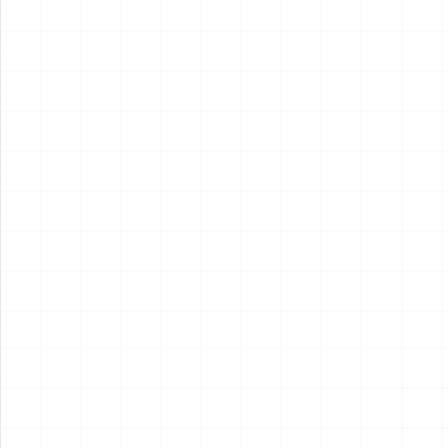
2026.08.04
2026.08.04
NEW
NEW
フレイトライナー エアロダイ
WW.II ダッジ WC54 野戦救急
ン
車
￥
15,400
(税込)
￥
6,600
(税込)
2026.08.04
2026.08.04