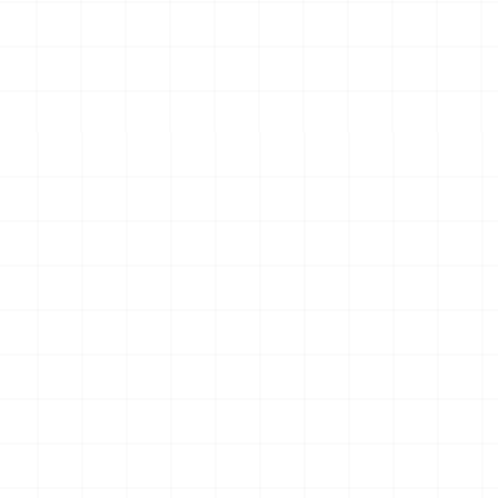
 完成品
コマツPC78US-11 油圧ショベル 完成
フレイトライナー 
品
2026.08.04
2026.08.04
￥
33,000
(税込)
￥
15,400
(税込)
一覧を見る