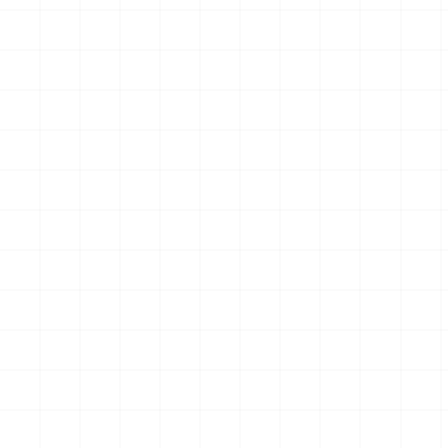
アメリカ軍 艦上攻撃機 A-6イントルー
アメリカ海軍 電子戦機 EA-6B
ダー アメリカ建国200年記念塗装機 2
ラー アメリカ建国200年記念塗
機セット 海兵隊VMA-121 グリーンナ
機セット VAQ-136 ガントレ
2026.08.05
￥
3,520
(税込)
￥
3,520
(税込)
イツ & 海軍 VA-176 サンダーボルツ
&VAQ-134 ガルーダス
"Spirit of '76"
NEW
NEW