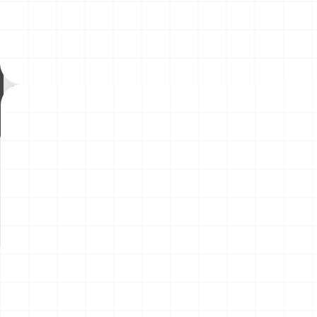
ヤマハ YZR-M1 2007用 ドライクラッ
コマツD475A-8 リッパー付き
チ （3Dプリント）
2026.08.04
￥
1,540
(税込)
￥
49,500
(税込)