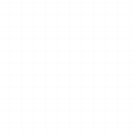
 プラウ
ワンピース ペーパーナイフ グリフォン
ヤマハ YZR-M1 2
装機 2
モデル（横掛け台付き）
（3Dプリント）
ット
2026.08.05
2026.08.05
￥
5,500
(税込)
￥
5,500
(税込)
NEW
NEW