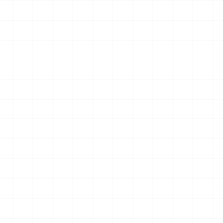
エアロダイン
WW.II ダッジ WC54 野戦救急車
2026.08.04
2026.08.04
￥
6,600
(税込)