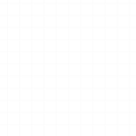
007用 ラジエータ
ヤマハ YZR-M1 2007用 チェーンテン
ショナー （3Dプリント）
2026.08.04
2026.08.04
￥
1,980
(税込)
NEW